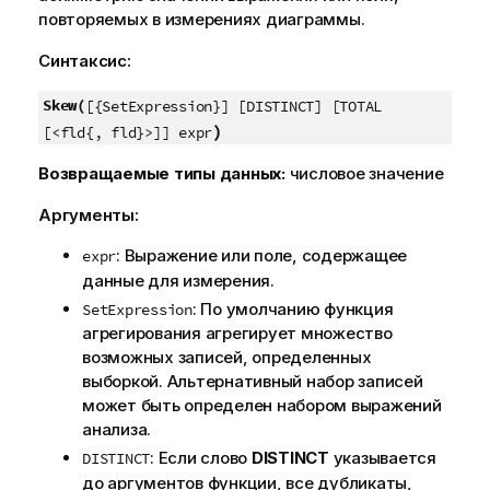
повторяемых в измерениях диаграммы.
Синтаксис:
Skew(
[{SetExpression}] [DISTINCT] [TOTAL
)
[<fld{, fld}>]] expr
Возвращаемые типы данных:
числовое значение
Аргументы:
: Выражение или поле, содержащее
expr
данные для измерения.
: По умолчанию функция
SetExpression
агрегирования агрегирует множество
возможных записей, определенных
выборкой. Альтернативный набор записей
может быть определен набором выражений
анализа.
: Если слово
DISTINCT
указывается
DISTINCT
до аргументов функции, все дубликаты,