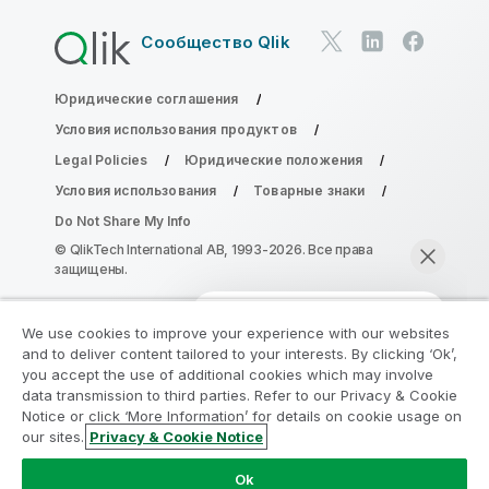
Сообщество Qlik
Юридические соглашения
Условия использования продуктов
Legal Policies
Юридические положения
Условия использования
Товарные знаки
Do Not Share My Info
© QlikTech International AB, 1993-2026. Все права
защищены.
We use cookies to improve your experience with our websites
Присоединяйтесь к программе
and to deliver content tailored to your interests. By clicking ‘Ok’,
модернизации аналитики
you accept the use of additional cookies which may involve
data transmission to third parties. Refer to our Privacy & Cookie
Notice or click ‘More Information’ for details on cookie usage on
Модернизируйте ваши важные приложения QlikView
our sites.
Privacy & Cookie Notice
без ущерба с помощью программы модернизации
Начать чат
аналитики.
Щелкните здесь
для получения
Ok