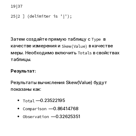
19|37
25|2 ] (delimiter is '|');
Затем создайте прямую таблицу с
в
Type
качестве измерения и
в качестве
Skew(Value)
меры. Необходимо включить
в свойствах
Totals
таблицы.
Результат:
Результаты вычисления
Skew(Value)
будут
показаны как:
—
0.23522195
Total
—
0.86414768
Comparison
—
0.32625351
Observation