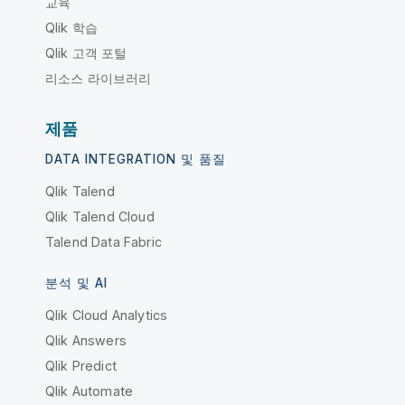
교육
Qlik 학습
Qlik 고객 포털
리소스 라이브러리
제품
DATA INTEGRATION 및 품질
Qlik Talend
Qlik Talend Cloud
Talend Data Fabric
분석 및 AI
Qlik Cloud Analytics
Qlik Answers
Qlik Predict
Qlik Automate