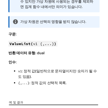
수 있지만 가상 차원에 사용되는 경우를 제외하
면 집계 함수 내에서만 의미가 있습니다.
정
가상 차원은 선택의 영향을 받지 않습니다.
보
메
구문:
모
ValueList(
v1 {,...}
)
반환 데이터 유형:
dual
인수:
: 정적 값(일반적으로 문자열이지만 숫자가 될 수
v1
도 있음).
: 정적 값의 선택적 목록.
{,...}
예 및 결과