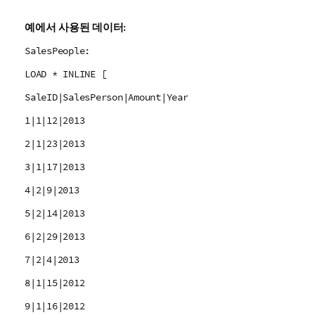
예에서 사용된 데이터:
SalesPeople:
LOAD * INLINE [
SaleID|SalesPerson|Amount|Year
1|1|12|2013
2|1|23|2013
3|1|17|2013
4|2|9|2013
5|2|14|2013
6|2|29|2013
7|2|4|2013
8|1|15|2012
9|1|16|2012