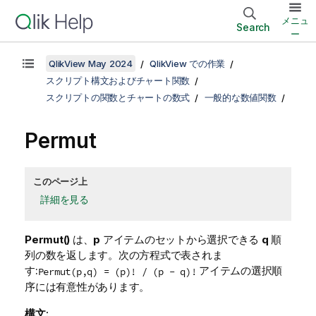
メニュ
Search
ー
QlikView May 2024
QlikView での作業
スクリプト構文およびチャート関数
スクリプトの関数とチャートの数式
一般的な数値関数
Permut
このページ上
詳細を見る
Permut()
は、
p
アイテムのセットから選択できる
q
順
列の数を返します。次の方程式で表されま
す:
アイテムの選択順
Permut(p,q) = (p)! / (p - q)!
序には有意性があります。
構文: