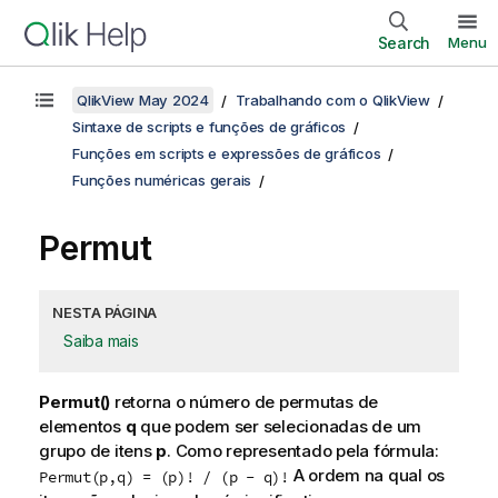
Search
Menu
QlikView May 2024
Trabalhando com o QlikView
Sintaxe de scripts e funções de gráficos
Funções em scripts e expressões de gráficos
Funções numéricas gerais
Permut
NESTA PÁGINA
Saiba mais
Permut()
retorna o número de permutas de
elementos
q
que podem ser selecionadas de um
grupo de itens
p
. Como representado pela fórmula:
A ordem na qual os
Permut(p,q) = (p)! / (p - q)!