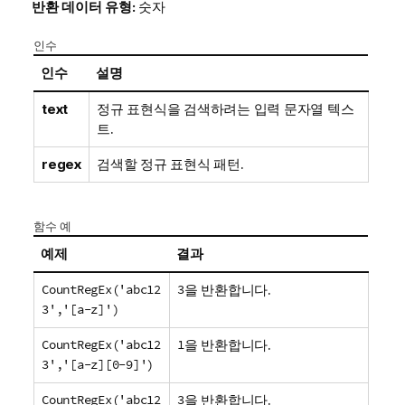
반환 데이터 유형:
숫자
인수
인수
설명
text
정규 표현식을 검색하려는 입력 문자열 텍스
트.
regex
검색할 정규 표현식 패턴.
함수 예
예제
결과
CountRegEx('abc12
3
을 반환합니다.
3','[a-z]')
CountRegEx('abc12
1
을 반환합니다.
3','[a-z][0-9]')
CountRegEx('abc12
3
을 반환합니다.