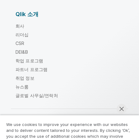
Qlik 소개
회사
리더십
CSR
DEI&B
학업 프로그램
파트너 프로그램
취업 정보
뉴스룸
글로벌 사무실/연락처
We use cookies to improve your experience with our websites
Qlik Community
and to deliver content tailored to your interests. By clicking ‘Ok’,
you accept the use of additional cookies which may involve