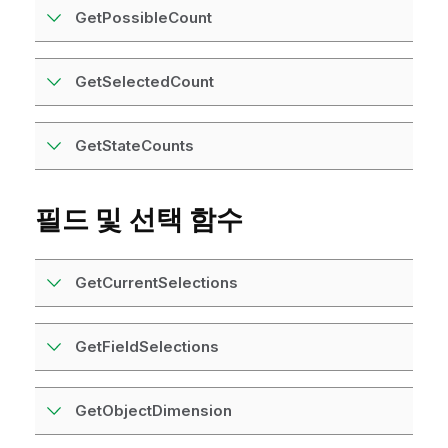
GetPossibleCount
GetSelectedCount
GetStateCounts
필드 및 선택 함수
GetCurrentSelections
GetFieldSelections
GetObjectDimension