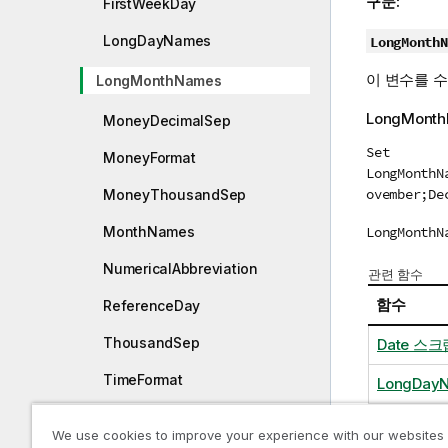
구문:
FirstWeekDay
LongDayNames
LongMonthN
이
변수
를 
LongMonthNames
LongMon
MoneyDecimalSep
Set
MoneyFormat
LongMonthN
ovember;De
MoneyThousandSep
LongMonthN
MonthNames
NumericalAbbreviation
관련 함수
함수
ReferenceDay
ThousandSep
Date 스
TimeFormat
LongDay
TimestampFormat
We use cookies to improve your experience with our websites