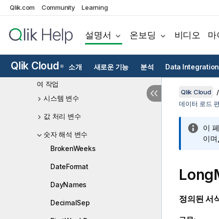
Qlik Cloud Analytics의 분석 소스
Qlik.com
Community
Learning
스크립트 구문 및 차트 함수
설명서
온보딩
비디오
마
스크립트 구문 개요
스크립트 문 및 키워드
Qlik Cloud
소개
새로운 기능
분석
Data Integration
®
데이터 로드 편집기에서 변수를 사용하
여 작업
Qlik Cloud
시스템 변수
데이터 로드 
값 처리 변수
이 
숫자 해석 변수
이며
BrokenWeeks
DateFormat
Long
DayNames
정의된 서식
DecimalSep