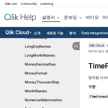
BrokenWeeks
Qlik.com
Community
Learning
DateFormat
설명서
온보딩
비디오
마
DayNames
DecimalSep
Qlik Cloud
소개
새로운 기능
분석
Data Integration
®
FirstWeekDay
Qlik Cloud
LongDayNames
데이터 로드 
LongMonthNames
Time
MoneyDecimalSep
MoneyFormat
정의된 서식에
MoneyThousandSep
구문:
MonthNames
TimeFormat
NumericalAbbreviation