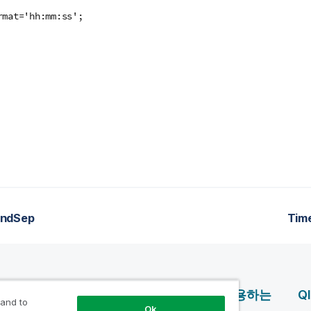
rmat='hh:mm:ss';
ndSep
Tim
제품
Qlik을 사용하는
Q
 and to
Ok
이유