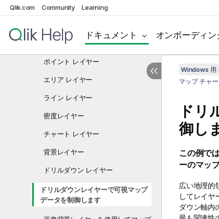
Qlik.com
Community
Learning
KPI
折れ線グラフ
ドキュメント
オンボーディン
マップ チャート
ポイント レイヤー
Windows 用 
エリア レイヤー
マップ チャー
ライン レイヤー
ドリ
密度レイヤー
御し
チャート レイヤー
背景レイヤー
この例では
ーのマッ
ドリルダウン レイヤー
広い地理的
ドリルダウンレイヤーで可視マップ
してレイヤ
データを制御します
ダウン軸内
最も関連性