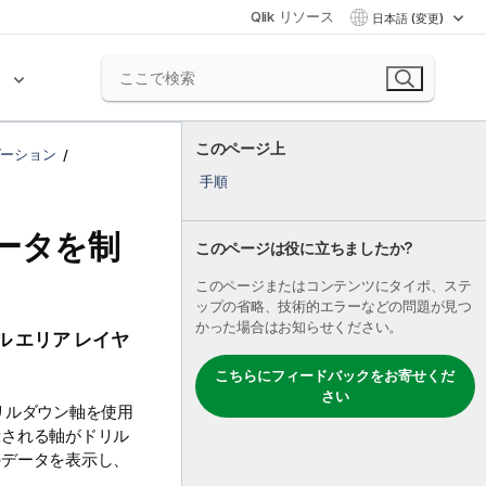
Qlik リソース
日本語 (変更)
ク
このページ上
ゼーション
手順
ータを制
このページは役に立ちましたか?
このページまたはコンテンツにタイポ、ステ
ップの省略、技術的エラーなどの問題が見つ
かった場合はお知らせください。
 エリア レイヤ
こちらにフィードバックをお寄せくだ
さい
リルダウン軸を使用
示される軸がドリル
のデータを表示し、