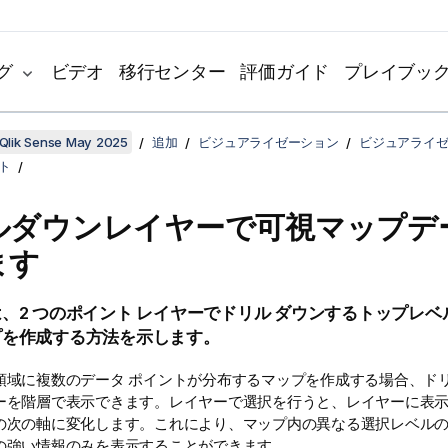
グ
ビデオ
移行センター
評価ガイド
プレイブッ
Qlik Sense May 2025
追加
ビジュアライゼーション
ビジュアライ
ト
ルダウンレイヤーで可視マップデ
ます
、2 つのポイント レイヤーでドリル ダウンするトップレベル
プを作成する方法を示します。
領域に複数のデータ ポイントが分布するマップを作成する場合、ド
ーを階層で表示できます。レイヤーで選択を行うと、レイヤーに表
の次の軸に変化します。これにより、マップ内の異なる選択レベル
の強い情報のみを表示することができます。