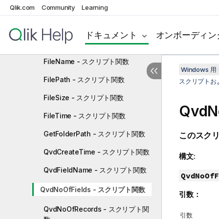
FileBaseName - スクリプト関数
Qlik.com
Community
Learning
FileDir - スクリプト関数
ドキュメント
オンボーディン
FileExtension - スクリプト関数
FileName - スクリプト関数
Windows 用 
FilePath - スクリプト関数
スクリプトお
FileSize - スクリプト関数
QvdN
FileTime - スクリプト関数
GetFolderPath - スクリプト関数
このスク
QvdCreateTime - スクリプト関数
構文:
QvdFieldName - スクリプト関数
QvdNoOfF
QvdNoOfFields - スクリプト関数
引数：
QvdNoOfRecords - スクリプト関
引数