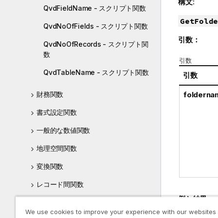
構文:
QvdFieldName - スクリプト関数
GetFolde
QvdNoOfFields - スクリプト関数
引数：
QvdNoOfRecords - スクリプト関
数
引数
QvdTableName - スクリプト関数
引数
財務関数
folderna
書式設定関数
一般的な数値関数
地理空間関数
変換関数
レコード間関数
例と結果:
論理関数
We use cookies to improve your experience with our websites
この例では