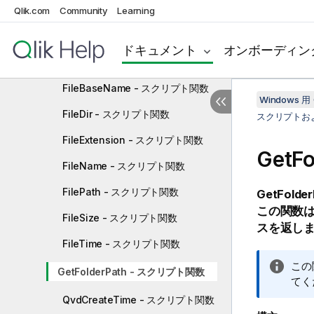
Qlik.com
Community
Learning
ファイル関数
Attribute - スクリプト関数
ドキュメント
オンボーディン
ConnectString - スクリプト関数
FileBaseName - スクリプト関数
Windows 用 
FileDir - スクリプト関数
スクリプトお
FileExtension - スクリプト関数
GetF
FileName - スクリプト関数
FilePath - スクリプト関数
GetFolder
この関数
FileSize - スクリプト関数
スを返し
FileTime - スクリプト関数
情
この
GetFolderPath - スクリプト関数
報
てく
メ
QvdCreateTime - スクリプト関数
モ