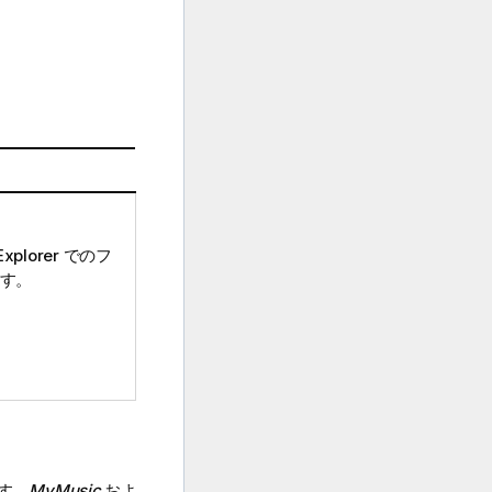
xplorer
でのフ
す。
す。
MyMusic
およ