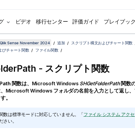
グ
ビデオ
移行センター
評価ガイド
プレイブッ
Qlik Sense November 2024
追加
スクリプト構文およびチャート関数
よびチャート関数
ファイル関数
olderPath - スクリプト関数
Path
関数は、
Microsoft Windows
SHGetFolderPath
関数
は、
Microsoft Windows
フォルダの名前を入力として返し、
ます。
関数は標準モードに対応していません。
「
ファイル システム アク
ださい
。