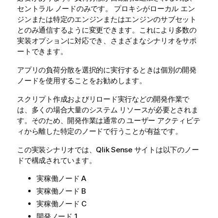
セントラル ノードのみです。 プロキシがローカル エン
ジンまたは特定のエンジンまたはエンジンのサブセット
とのみ通信するように変更できます。これにより多数の
実装オプションに対応でき、さまざまなシナリオをサポ
ートできます。
アプリの負荷分散を選択的に実行するときは個別の開発
ノードを使用することをお勧めします。
スクリプト作成およびリロード実行などの開発作業で
は、多くの場合大量のシステム リソースが必要とされま
す。そのため、開発作業は通常の ユーザー アクティビテ
ィから離した特定のノードで行うことが有益です。
この実装シナリオでは、
Qlik Sense
サイトは以下のノー
ドで構成されています。
実稼働ノード A
実稼働ノード B
実稼働ノード C
開発ノード 1