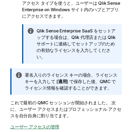
アクセス タイプを使うと、ユーザーは
Qlik Sense
Enterprise on Windows
サイト内のハブとアプリ
にアクセスできます。
情
Qlik Sense Enterprise SaaS
をセットア
報
ップする場合は、
Qlik
代理店または
Qlik
メ
サポートに連絡してセットアップのため
モ
の有効なライセンスを入力してくださ
い。
情
署名入りのライセンス キーの場合、ライセンス
報
キーを入力して [
適用
] で保存した後、
QMC
で
メ
ライセンス情報を確認することができます。
モ
これで最初の
QMC
セッションが開始されました。 次
に、ユーザー アクセスまたはプロフェッショナル アクセ
スを自分自身に割り当てます。
ユーザー アクセスの管理