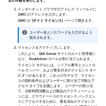
次の手順を実行します。
インターネット ブラウザのアドレス フィールドに
QMC
のアドレスを入力します。
QMC
が [
サイト ライセンス
] ページで開きます。
情
ユーザー名とパスワードを入力するよう
報
指示されます。
メ
ライセンスをアクティブにします。
モ
これにより、
Qlik Sense
サイトのルート管理者に
なり、 RootAdmin ロールが割り当てられます。
ライセンス モデルには、シリアル番号とコントロ
ール ナンバー、および署名付きのライセンス キー
の 2 つがあります。これらのモデルで、ライセン
スの契約条件およびユーザーに割り当て可能なア
クセス タイプを定義します。 ユーザーの割り当
て、分析時間消費および製品のアクティベーショ
ンには、クラウドベースのライセンス バックエン
ドにアクセスするために、署名済みのライセンス