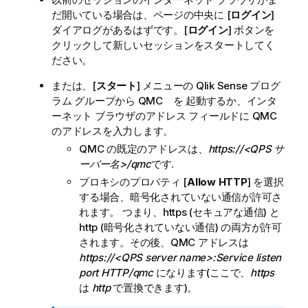
だ開いている場合は、ページの中央に [
ログイン
]
ダイアログがあるはずです。[
ログイン
] ボタンを
クリックして新しいセッションをスタートしてく
ださい。
または、[
スタート
] メニューの
Qlik Sense
プログ
ラム グループから
QMC
を 起動するか、インタ
ーネット ブラウザのアドレス フィールドに
QMC
のアドレスを入力します。
QMC
の既定のアドレスは、
https://<QPS サ
ーバー名>/qmc
です.
プロキシのプロパティ [
Allow HTTP
] を選択
する場合、暗号化されていない通信が許可さ
れます。 つまり、https (セキュアな通信) と
http (暗号化されていない通信) の両方が許可
されます。その後、
QMC
アドレスは
https://<QPS server name>:Service listen
port HTTP/qmc
になります(ここで、
https
は
http
で置換できます)。