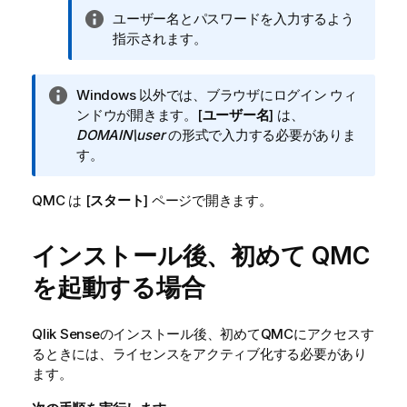
情
ユーザー名とパスワードを入力するよう
報
指示されます。
メ
モ
情
Windows 以外では、ブラウザにログイン ウィ
報
ンドウが開きます。[
ユーザー名
] は、
メ
DOMAIN\user
の形式で入力する必要がありま
モ
す。
QMC
は [
スタート
] ページで開きます。
インストール後、初めて
QMC
を起動する場合
Qlik Sense
のインストール後、初めて
QMC
にアクセスす
るときには、ライセンスをアクティブ化する必要があり
ます。