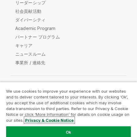
リーダーシップ
社会貢献活動
ダイバーシティ
Academic Program
パートナー プログラム
キャリア
ニュースルーム
事業所 / 連絡先
We use cookies to improve your experience with our websites
Qlik コミュニティ
and to deliver content tailored to your interests. By clicking ‘Ok’,
you accept the use of additional cookies which may involve
data transmission to third parties. Refer to our Privacy & Cookie
法的契約
製品規約
Legal Policies
Notice or click ‘More Information’ for details on cookie usage on
リーガルポリシー
利用規約
商標
our sites.
Privacy & Cookie Notice
Do Not Share My Info
Ok
Copyright © 1993-2026 QlikTech International AB.無断複写・