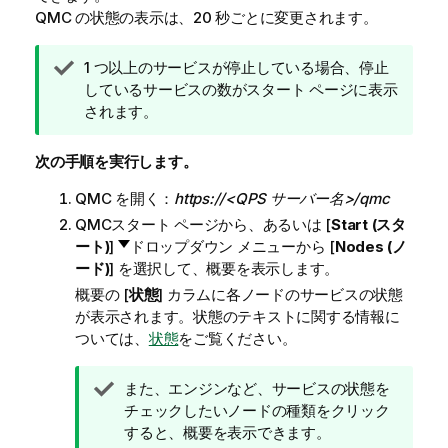
QMC
の状態の表示は、20 秒ごとに変更されます。
ヒ
1 つ以上のサービスが停止している場合、停止
ン
しているサービスの数がスタート ページに表示
ト
されます。
メ
モ
次の手順を実行します。
QMC
を開く：
https://<QPS サーバー名>/qmc
QMC
スタート ページから、あるいは [
Start (スタ
ート)
]
ドロップダウン メニューから [
Nodes (ノ
ード)
] を選択して、概要を表示します。
概要の [
状態
] カラムに各ノードのサービスの状態
が表示されます。状態のテキストに関する情報に
ついては、
状態
をご覧ください。
ヒ
また、エンジンなど、サービスの状態を
ン
チェックしたいノードの種類をクリック
ト
すると、概要を表示できます。