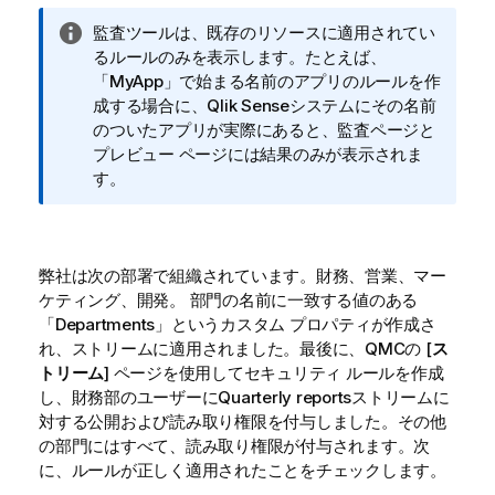
情
監査ツールは、既存のリソースに適用されてい
報
るルールのみを表示します。たとえば、
メ
「MyApp」で始まる名前のアプリのルールを作
モ
成する場合に、
Qlik Sense
システムにその名前
のついたアプリが実際にあると、監査ページと
プレビュー ページには結果のみが表示されま
す。
弊社は次の部署で組織されています。財務、営業、マー
ケティング、開発。 部門の名前に一致する値のある
「Departments」というカスタム プロパティが作成さ
れ、ストリームに適用されました。最後に、
QMC
の [
ス
トリーム
] ページを使用してセキュリティ ルールを作成
し、財務部のユーザーに
Quarterly reports
ストリームに
対する公開および読み取り権限を付与しました。その他
の部門にはすべて、読み取り権限が付与されます。次
に、ルールが正しく適用されたことをチェックします。