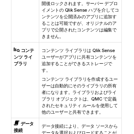
開後ロックされます。サーバー デプロ
イメントの
Qlik Sense
ハブを介してコ
ンテンツを公開済みのアプリに追加す
ることは可能ですが、オリジナルのア
プリで公開されたコンテンツは編集で
きません。
コンテ
コンテンツ ライブラリは
Qlik Sense
ンツ ライ
ユーザーがアプリに共有コンテンツを
ブラリ
追加することができるストレージで
す。
コンテンツ ライブラリを作成するユー
ザーは自動的にそのライブラリの所有
者になります。ライブラリおよびライ
ブラリ オブジェクトは、
QMC
で定義
されたセキュリティ ルールを使用して
他のユーザーと共有できます。
データ
データ接続により、データ ソースから
接続
データを選択およびロードすることが