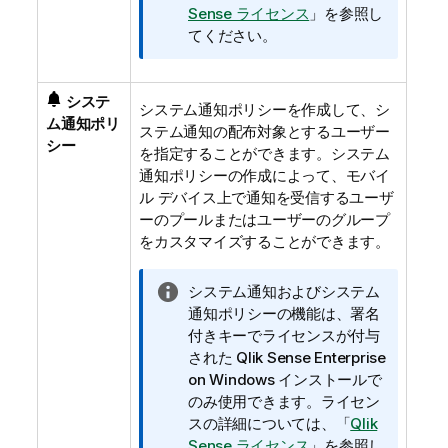
Sense ライセンス
」を参照し
てください。
システ
システム通知ポリシーを作成して、シ
ム通知ポリ
ステム通知の配布対象とするユーザー
シー
を指定することができます。システム
通知ポリシーの作成によって、モバイ
ル デバイス上で通知を受信するユーザ
ーのプールまたはユーザーのグループ
をカスタマイズすることができます。
情
システム通知およびシステム
報
通知ポリシーの機能は、署名
メ
付きキーでライセンスが付与
モ
された
Qlik Sense Enterprise
on Windows
インストールで
のみ使用できます。ライセン
スの詳細については、
「
Qlik
Sense ライセンス
」を参照し