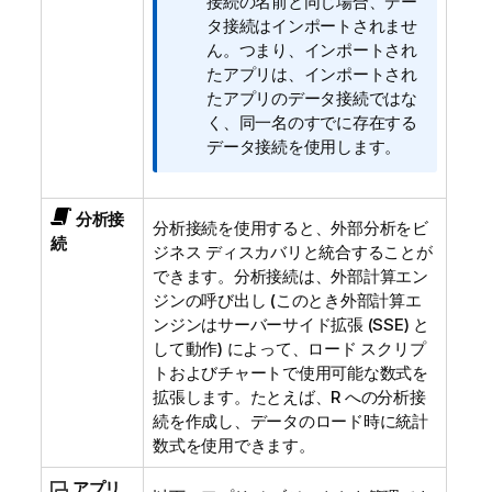
メ
接続の名前と同じ場合、デー
モ
タ接続はインポートされませ
ん。つまり、インポートされ
たアプリは、インポートされ
たアプリのデータ接続ではな
く、同一名のすでに存在する
データ接続を使用します。
分析接
分析接続を使用すると、外部分析をビ
続
ジネス ディスカバリと統合することが
できます。分析接続は、外部計算エン
ジンの呼び出し (このとき外部計算エ
ンジンはサーバーサイド拡張 (SSE) と
して動作) によって、ロード スクリプ
トおよびチャートで使用可能な数式を
拡張します。たとえば、R への分析接
続を作成し、データのロード時に統計
数式を使用できます。
アプリ