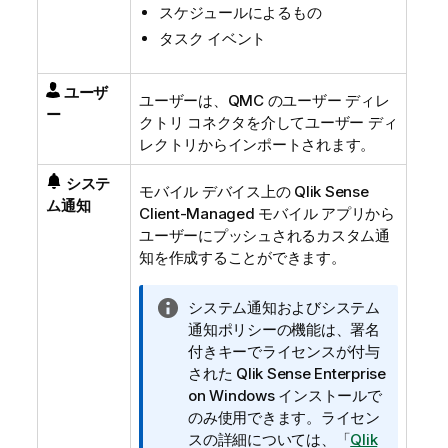
スケジュールによるもの
タスク イベント
ユーザ
ユーザーは、
QMC
のユーザー ディレ
ー
クトリ コネクタを介してユーザー ディ
レクトリからインポートされます。
システ
モバイル デバイス上の
Qlik Sense
ム通知
Client-Managed モバイル
アプリから
ユーザーにプッシュされるカスタム通
知を作成することができます。
情
システム通知およびシステム
報
通知ポリシーの機能は、署名
メ
付きキーでライセンスが付与
モ
された
Qlik Sense Enterprise
on Windows
インストールで
のみ使用できます。ライセン
スの詳細については、
「
Qlik