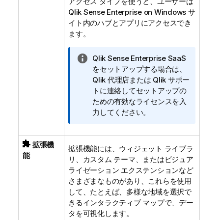
アクセス タイプを使うと、ユーザーは
Qlik Sense Enterprise on Windows
サ
イト内のハブとアプリにアクセスでき
ます。
情
Qlik Sense Enterprise SaaS
報
をセットアップする場合は、
メ
Qlik
代理店または
Qlik
サポー
モ
トに連絡してセットアップの
ための有効なライセンスを入
力してください。
拡張機
拡張機能には、ウィジェット ライブラ
能
リ、カスタム テーマ、またはビジュア
ライゼーション エクステンションなど
さまざまなものがあり、これらを使用
して、たとえば、多様な地域を選択で
きるインタラクティブ マップで、デー
タを可視化します。