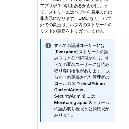
アプリが 1 つ以上あるか否かによっ
て、ストリームはハブから表示または
非表示になります。
QMC
など、ハブ
外での変更は、ハブ内のストリームの
リストの更新をトリガーしません。
情
すべての認証ユーザーには
報
[
Everyone
] ストリームの読
メ
み取りと公開権限があり、す
モ
べての匿名ユーザーには読み
取り専用権限があります。 あ
らかじめ定義された管理者の
ロールの 3 つ (RootAdmin、
ContentAdmin、
SecurityAdmin) には、
Monitoring apps ストリーム
の読み取り権限と公開権限が
あります。