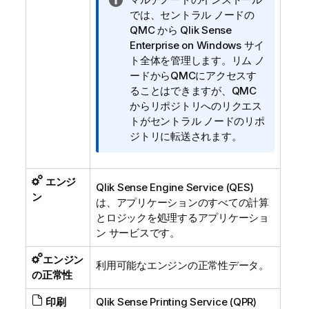
報
では、セントラル ノードの
メ
QMC
から
Qlik Sense
モ
Enterprise on Windows
サイ
ト全体を管理します。リム ノ
ードから
QMC
にアクセスす
ることはできますが、
QMC
からリポジトリへのリクエス
トがセントラル ノードのリポ
ジトリに転送されます。
エンジ
Qlik Sense Engine Service
(
QES
)
ン
は、アプリケーションのすべての計算
とロジックを処理するアプリケーショ
ン サービスです。
エンジン
利用可能なエンジンの正常性データ。
の正常性
印刷
Qlik Sense Printing Service
(
QPR
)