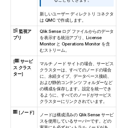
新しいユーザー ディレクトリ コネクタ
は
QMC
で作成します。
監視ア
Qlik Sense
ログ ファイルからのデータ
プリ
を表示する統治アプリ、License
Monitor と Operations Monitor を含
むストリーム。
[
サービ
マルチ ノード サイトの場合、サービス
ス クラス
クラスターは、すべてのノードの場合
ター
]
に、永続タイプ、データベース接続、
および静的コンテンツ フォルダーなど
の構成を保存します。設定を統一でき
るように、すべてのノードがサービス
クラスターにリンクされています。
[
ノード
]
ノードは構成済みの
Qlik Sense
サービ
スを使用しているサーバーです。どの
実装にも必ずセントラル ノードがあ