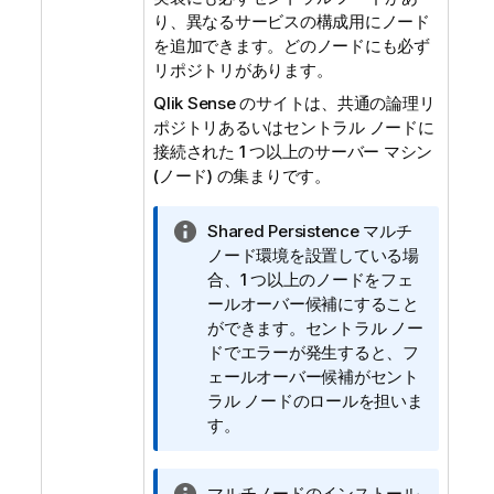
り、異なるサービスの構成用にノード
を追加できます。どのノードにも必ず
リポジトリがあります。
Qlik Sense
のサイトは、共通の論理リ
ポジトリあるいはセントラル ノードに
接続された 1 つ以上のサーバー マシン
(ノード) の集まりです。
情
Shared Persistence マルチ
報
ノード環境を設置している場
メ
合、1 つ以上のノードをフェ
モ
ールオーバー候補にすること
ができます。セントラル ノー
ドでエラーが発生すると、フ
ェールオーバー候補がセント
ラル ノードのロールを担いま
す。
情
マルチノードのインストール