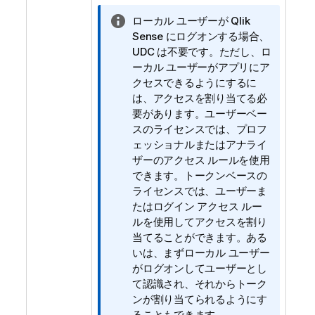
情
ローカル ユーザーが
Qlik
報
Sense
にログオンする場合、
メ
UDC は不要です。ただし、ロ
モ
ーカル ユーザーがアプリにア
クセスできるようにするに
は、アクセスを割り当てる必
要があります。ユーザーベー
スのライセンスでは、プロフ
ェッショナルまたはアナライ
ザーのアクセス ルールを使用
できます。トークンベースの
ライセンスでは、ユーザーま
たはログイン アクセス ルー
ルを使用してアクセスを割り
当てることができます。ある
いは、まずローカル ユーザー
がログオンしてユーザーとし
て認識され、それからトーク
ンが割り当てられるようにす
ることもできます。