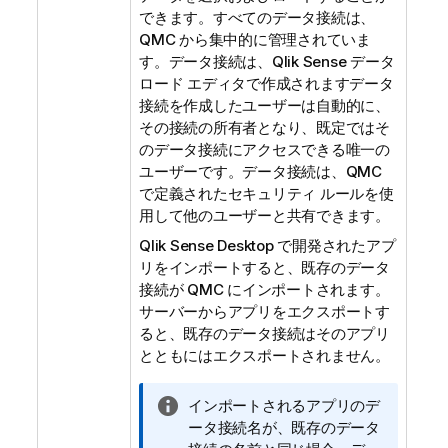
できます。すべてのデータ接続は、
QMC
から集中的に管理されていま
す。データ接続は、
Qlik Sense
データ
ロード エディタで作成されますデータ
接続を作成したユーザーは自動的に、
その接続の所有者となり、既定ではそ
のデータ接続にアクセスできる唯一の
ユーザーです。データ接続は、
QMC
で定義されたセキュリティ ルールを使
用して他のユーザーと共有できます。
Qlik Sense Desktop
で開発されたアプ
リをインポートすると、既存のデータ
接続が
QMC
にインポートされます。
サーバーからアプリをエクスポートす
ると、既存のデータ接続はそのアプリ
とともにはエクスポートされません。
情
インポートされるアプリのデ
報
ータ接続名が、既存のデータ