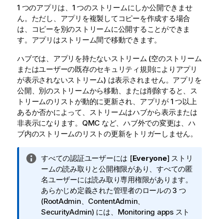
1 つのアプリは、1 つのストリームにしか公開できませ
ん。ただし、アプリを複製してコピーを作成する場合
は、コピーを別のストリームに公開することができま
す。アプリはストリーム間で移動できます。
ハブでは、アプリを持たないストリーム (空のストリーム
またはユーザーの既存のセキュリティ規則によりアプリ
が表示されないストリーム) は表示されません。アプリを
公開、別のストリームから移動、または削除すると、ス
トリームのリストが動的に更新され、アプリが 1 つ以上
あるか否かによって、ストリームはハブから表示または
非表示になります。
QMC
など、ハブ外での変更は、ハ
ブ内のストリームのリストの更新をトリガーしません。
情
すべての認証ユーザーには [
Everyone
] ストリ
報
ームの読み取りと公開権限があり、すべての匿
メ
名ユーザーには読み取り専用権限があります。
モ
あらかじめ定義された管理者のロールの 3 つ
(RootAdmin、ContentAdmin、
SecurityAdmin) には、Monitoring apps スト