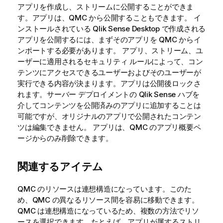
アプリを作成し、ストリームに公開することができま
す。アプリは、
QMC
から公開することもできます。 イ
ンストールされている
Qlik Sense Desktop
で作成される
アプリを公開するには、まずそのアプリを
QMC
からイ
ンポートする必要があります。 アプリ、ストリーム、ユ
ーザーに適用されるセキュリティ ルールによって、コン
テンツにアクセスできるユーザーおよびそのユーザーが
実行できる内容が決まります。アプリは公開後ロックさ
れます。サーバー デプロイメントの
Qlik Sense
ハブを
介してコンテンツを公開済みのアプリに追加することは
可能ですが、オリジナルのアプリで公開されたコンテン
ツは編集できません。 アプリは、
QMC
のアプリ概要ペ
ージからのみ削除できます。
関連するアイテム
QMC
のリソースは連想構造になっています。このた
め、
QMC
の異なるリソース間を容易に移動できます。
QMC
は連想構造になっているため、複数の方法でリソ
ースを選択できます。たとえば、アプリが属するストリ