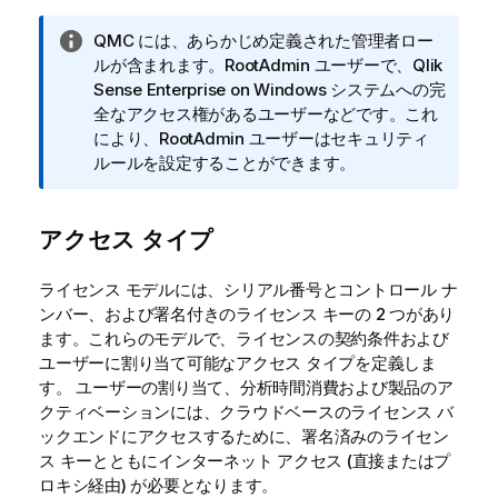
情
QMC
には、あらかじめ定義された管理者ロー
報
ルが含まれます。
RootAdmin
ユーザーで、
Qlik
メ
Sense Enterprise on Windows
システムへの完
モ
全なアクセス権があるユーザーなどです。これ
により、RootAdmin ユーザーはセキュリティ
ルールを設定することができます。
アクセス タイプ
ライセンス モデルには、シリアル番号とコントロール ナ
ンバー、および署名付きのライセンス キーの 2 つがあり
ます。これらのモデルで、ライセンスの契約条件および
ユーザーに割り当て可能なアクセス タイプを定義しま
す。 ユーザーの割り当て、分析時間消費および製品のア
クティベーションには、クラウドベースのライセンス バ
ックエンドにアクセスするために、署名済みのライセン
ス キーとともにインターネット アクセス (直接またはプ
ロキシ経由) が必要となります。