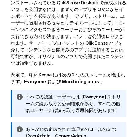
ンストールされている
Qlik Sense Desktop
で作成される
アプリを公開するには、まずそのアプリを
QMC
からイ
ンポートする必要があります。 アプリ、ストリーム、ユ
ーザーに適用されるセキュリティ ルールによって、コン
テンツにアクセスできるユーザーおよびそのユーザーが
実行できる内容が決まります。アプリは公開後ロックさ
れます。サーバー デプロイメントの
Qlik Sense
ハブを
介してコンテンツを公開済みのアプリに追加することは
可能ですが、オリジナルのアプリで公開されたコンテン
ツは編集できません。
既定で、
Qlik Sense
には次の 2 つのストリームが含まれ
ます。
Everyone
および
Monitoring apps
。
情
すべての認証ユーザーには [
Everyone
] ストリ
報
ームの読み取りと公開権限があり、すべての匿
メ
名ユーザーには読み取り専用権限があります。
モ
情
あらかじめ定義された管理者のロールの 3 つ
報
(RootAdmin、ContentAdmin、