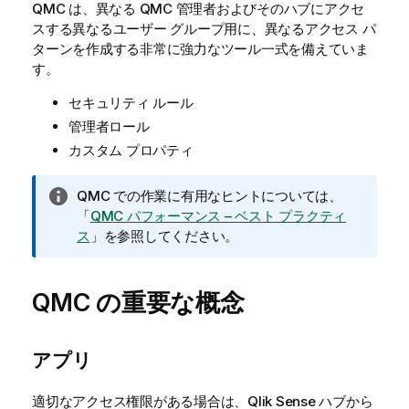
QMC
は、異なる
QMC
管理者およびそのハブにアクセ
スする異なるユーザー グループ用に、異なるアクセス パ
ターンを作成する非常に強力なツール一式を備えていま
す。
セキュリティ ルール
管理者ロール
カスタム プロパティ
情
QMC
での作業に有用なヒントについては、
報
「
QMC パフォーマンス – ベスト プラクティ
メ
ス
」を参照してください。
モ
QMC
の重要な概念
アプリ
適切なアクセス権限がある場合は、
Qlik Sense
ハブから