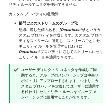
リティ ルールではタグを使用できません。
カスタム プロパティの適用例:
部門ごとのストリームのグループ化
組織に適した値のある、
[Departments]
というカ
スタム プロパティを作成します。カスタム プロパ
ティをストリームに適用し、ストリームごとにセ
キュリティ ルールを管理する代わりに
Department
プロパティに応じてストリームにセキ
ュリティ ルールを適用できます。
ヒ
ユーザー ディレクトリ コネクタを作成して同
ン
期すると、グループのメンバーシップは中央リ
ト
ポジトリにアップロードされます。つまり、カ
メ
スタム プロパティを定義してユーザーに適用す
モ
る代わりにセキュリティ ルールをグループ メ
ンバーシップに適用することができます。