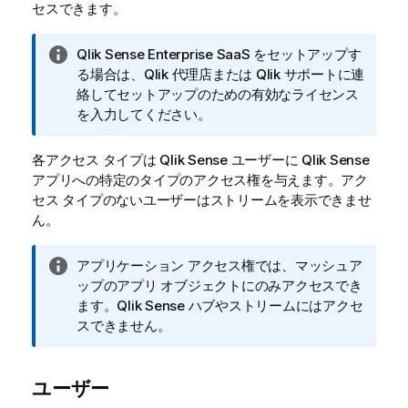
セスできます。
情
Qlik Sense Enterprise SaaS
をセットアップす
報
る場合は、
Qlik
代理店または
Qlik
サポートに連
メ
絡してセットアップのための有効なライセンス
モ
を入力してください。
各アクセス タイプは
Qlik Sense
ユーザーに
Qlik Sense
アプリへの特定のタイプのアクセス権を与えます。アク
セス タイプのないユーザーはストリームを表示できませ
ん。
情
アプリケーション アクセス権では、マッシュア
報
ップのアプリ オブジェクトにのみアクセスでき
メ
ます。
Qlik Sense
ハブやストリームにはアクセ
モ
スできません。
ユーザー