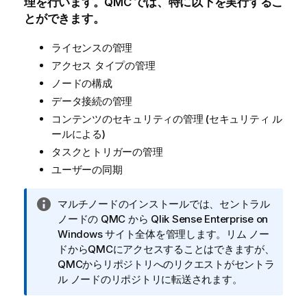
理を行います。
QMC
では、特に以下を実行するこ
とができます。
ライセンスの管理
アクセス タイプの管理
ノードの構成
データ接続の管理
コンテンツのセキュリティの管理 (セキュリティ ル
ールによる)
タスクとトリガーの管理
ユーザーの同期
情
マルチノードのインストールでは、セントラル
報
ノードの
QMC
から
Qlik Sense Enterprise on
メ
Windows
サイト全体を管理します。リム ノー
モ
ドから
QMC
にアクセスすることはできますが、
QMC
からリポジトリへのリクエストがセントラ
ル ノードのリポジトリに転送されます。