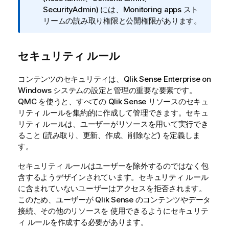
メ
SecurityAdmin) には、Monitoring apps スト
モ
リームの読み取り権限と公開権限があります。
セキュリティ ルール
コンテンツのセキュリティは、
Qlik Sense Enterprise on
Windows
システムの設定と管理の重要な要素です。
QMC
を使うと、すべての
Qlik Sense
リソースのセキュ
リティ ルールを集約的に作成して管理できます。セキュ
リティ ルールは、ユーザーがリソースを用いて実行でき
ること (読み取り、更新、作成、削除など) を定義しま
す。
セキュリティ ルールはユーザーを除外するのではなく包
含するようデザインされています。セキュリティ ルール
に含まれていないユーザーはアクセスを拒否されます。
このため、ユーザーが
Qlik Sense
のコンテンツやデータ
接続、その他のリソースを 使用できるようにセキュリテ
ィ ルールを作成する必要があります。