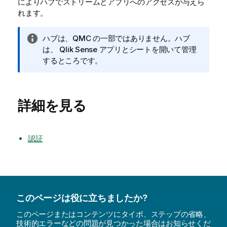
によりハブでストリームとアプリへのアクセスが与えら
れます。
情
ハブは、
QMC
の一部ではありません。ハブ
報
は、
Qlik Sense
アプリとシートを開いて管理
メ
するところです。
モ
詳細を見る
認証
このページは役に立ちましたか?
このページまたはコンテンツにタイポ、ステップの省略、
技術的エラーなどの問題が見つかった場合はお知らせくだ