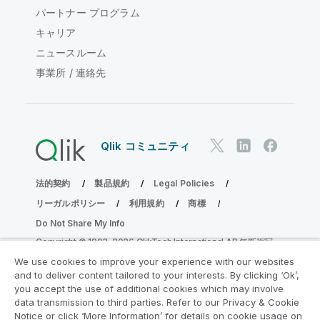
パートナー プログラム
キャリア
ニュースルーム
事業所 / 連絡先
Qlik コミュニティ
法的契約
製品規約
Legal Policies
リーガルポリシー
利用規約
商標
Do Not Share My Info
Copyright © 1993-2026 QlikTech International AB.無断複写・
転載を禁じます。
We use cookies to improve your experience with our websites
and to deliver content tailored to your interests. By clicking ‘Ok’,
you accept the use of additional cookies which may involve
data transmission to third parties. Refer to our Privacy & Cookie
分析の近代化プログラムに参加する
Notice or click ‘More Information’ for details on cookie usage on