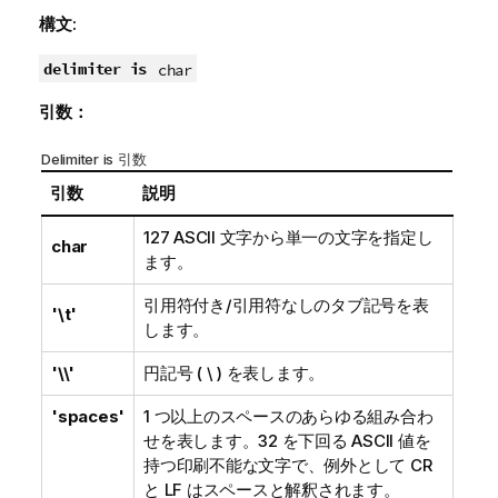
構文:
delimiter is
char
引数：
Delimiter is 引数
引数
説明
127 ASCII
文字から単一の文字を指定し
char
ます。
引用符付き/引用符なしのタブ記号を表
'\t'
します。
'\\'
円記号 ( \ ) を表します。
'spaces'
1 つ以上のスペースのあらゆる組み合わ
せを表します。
32
を下回る
ASCII
値を
持つ印刷不能な文字で、例外として
CR
と
LF
はスペースと解釈されます。