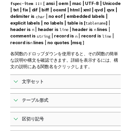
[
ansi | oem | mac | UTF-8 | Unicode
fspec-item ::=
| txt | fix | dif | biff | ooxml | html | xml |
qvd | qvx |
delimiter is
|
no eof | embedded labels |
char
explicit labels | no labels | table is [
]
|
tablename
header is
|
header is
|
header is
lines
|
n
line
n
comment is
|
record is
|
record is
|
string
n
line
record is
lines
|
no quotes |msq
]
n
各関数のドロップダウンを使用すると、その関数の簡単
な説明や構文を確認できます。詳細を表示するには、構
文の説明にある関数名をクリックします。
文字セット
テーブル形式
区切り記号