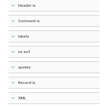
Header is
Comment is
labels
no eof
quotes
Record is
XML