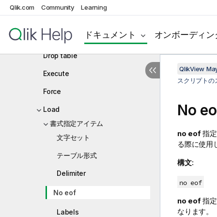
Directory
Qlik.com
Community
Learning
Disconnect
ドキュメント
オンボーディン
Drop field
Drop table
QlikView Ma
Execute
スクリプトの
Force
No eo
Load
書式指定アイテム
no eof
指定
文字セット
る際に使用
テーブル形式
構文:
Delimiter
no eof
No eof
no eof
指定
なります。
Labels