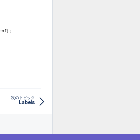
eof);
次のトピック
Labels
lik について