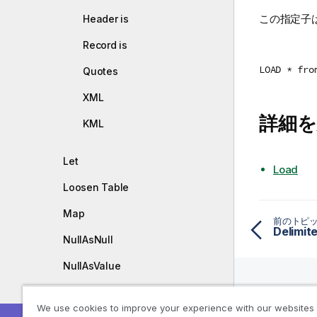
この指定子
Header is
Record is
LOAD * fro
Quotes
XML
詳細を
KML
Let
Load
Loosen Table
Map
前のトピ
Delimite
NullAsNull
NullAsValue
Only
We use cookies to improve your experience with our websites
リソー