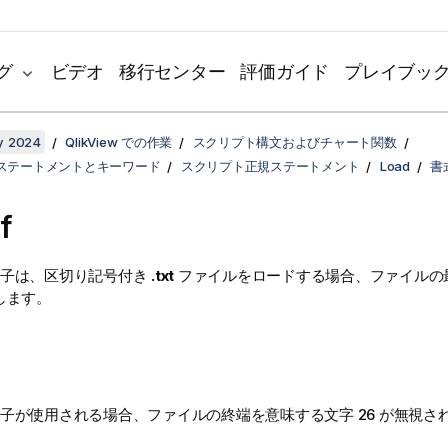
グ
ビデオ
移行センター
評価ガイド
プレイブッ
y 2024
QlikView での作業
スクリプト構文およびチャート関数
ステートメントとキーワード
スクリプト正規ステートメント
Load
書
f
子は、区切り記号付き
.txt
ファイルをロードする場合、ファイルの
します。
子が使用される場合、ファイルの終端を意味する文字
26
が無視さ