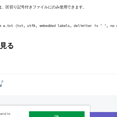
は、区切り記号付きファイルにのみ使用できます。
m a.txt (txt, utf8, embedded labels, delimiter is ' ', no 
見る
ック
r
 and to
ス
製品案内
Qlik を選ぶ理由
Q
Ok