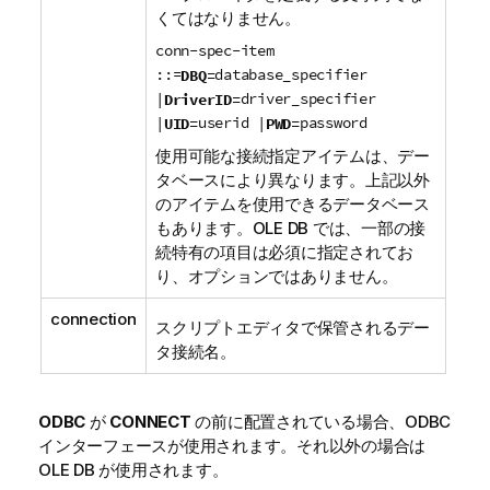
くてはなりません。
conn-spec-item
::=
database_specifier
DBQ=
|
driver_specifier
DriverID=
|
userid |
password
UID=
PWD=
使用可能な接続指定アイテムは、デー
タベースにより異なります。上記以外
のアイテムを使用できるデータベース
もあります。
OLE DB
では、一部の接
続特有の項目は必須に指定されてお
り、オプションではありません。
connection
スクリプトエディタで保管されるデー
タ接続名。
ODBC
が
CONNECT
の前に配置されている場合、
ODBC
インターフェースが使用されます。それ以外の場合は
OLE DB
が使用されます。