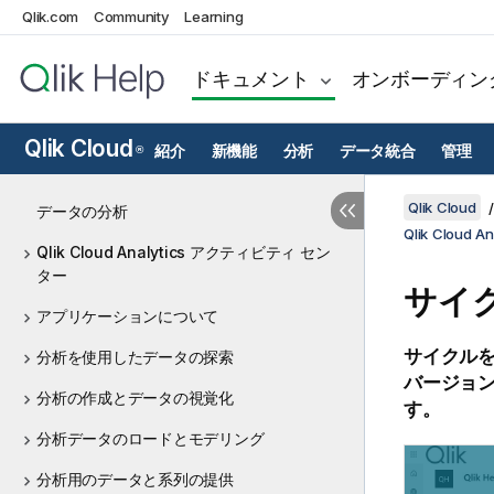
Qlik.com
Community
Learning
ドキュメント
オンボーディン
Qlik Cloud
紹介
新機能
分析
データ統合
管理
®
Qlik Cloud
データの分析
Qlik Clou
Qlik Cloud Analytics アクティビティ セン
ター
サイ
アプリケーションについて
サイクル
分析を使用したデータの探索
バージョ
分析の作成とデータの視覚化
す。
分析データのロードとモデリング
分析用のデータと系列の提供