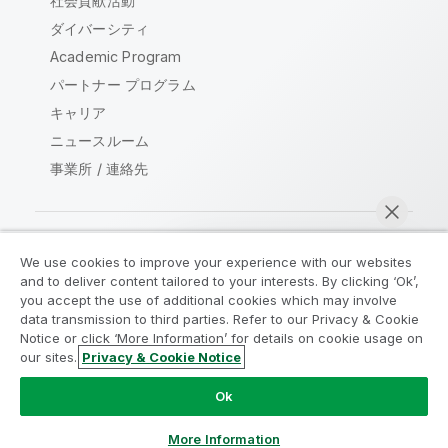
社会貢献活動
ダイバーシティ
Academic Program
パートナー プログラム
キャリア
ニュースルーム
事業所 / 連絡先
We use cookies to improve your experience with our websites
Qlik コミュニティ
and to deliver content tailored to your interests. By clicking ‘Ok’,
you accept the use of additional cookies which may involve
data transmission to third parties. Refer to our Privacy & Cookie
法的契約
製品規約
Legal Policies
Notice or click ‘More Information’ for details on cookie usage on
リーガルポリシー
利用規約
商標
our sites.
Privacy & Cookie Notice
今すぐチャット
Do Not Share My Info
Ok
Copyright © 1993-2026 QlikTech International AB.無断複写・
転載を禁じます。
More Information