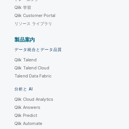
Qlik 学習
Qlik Customer Portal
リソース ライブラリ
製品案内
データ統合とデータ品質
Qlik Talend
Qlik Talend Cloud
Talend Data Fabric
分析と AI
Qlik Cloud Analytics
Qlik Answers
Qlik Predict
Qlik Automate