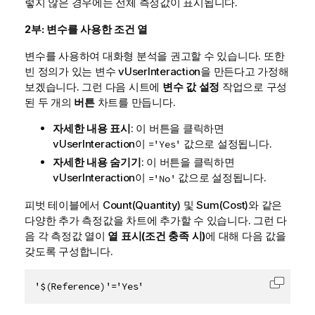
렇지 않은 경우에는 전체 측정값이 표시됩니다.
2부: 변수를 사용한 조건 열
변수를 사용하여 대화형 분석을 권고할 수 있습니다. 또한
빈 정의가 있는 변수
vUserInteraction
을 만든다고 가정해
보겠습니다. 그런 다음 시트에
변수 값 설정
작업으로 구성
된 두 개의
버튼
차트를 만듭니다.
자세한 내용 표시
: 이 버튼을 클릭하면
vUserInteraction
이
값으로 설정됩니다.
='Yes'
자세한 내용 숨기기
: 이 버튼을 클릭하면
vUserInteraction
이
값으로 설정됩니다.
='No'
피벗 테이블에서
Count(Quantity)
및
Sum(Cost)
와 같은
다양한 추가 측정값을 차트에 추가할 수 있습니다. 그런 다
음 각 측정값 열이
열 표시(조건 충족 시)
에 대해 다음 값을
갖도록 구성합니다.
'$(Reference)'='Yes'
클립보드