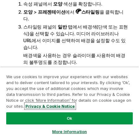
속성 패널에서
모양
섹션을 확장합니다.
모양
>
프레젠테이션
에서
스타일링
을 클릭합니
다.
스타일링 패널의
일반
탭에서 배경색(단색 또는 표현
식)을 선택할 수 있습니다. 미디어 라이브러리나
URL에서 이미지를 선택하여 배경을 설정할 수도 있
습니다.
배경색을 사용하는 경우 슬라이더를 사용하여 배경
의 불투명도를 조정합니다.
배경 이미지를 사용할 때 이미지 크기와 위치를 조정
We use cookies to improve your experience with our websites
할 수 있습니다.
and to deliver content tailored to your interests. By clicking ‘Ok’,
차트
탭에서 다음 요소의 배경색을 사용자 지정합니
you accept the use of additional cookies which may involve
다.
data transmission to third parties. Refer to our Privacy & Cookie
헤더
Notice or click ‘More Information’ for details on cookie usage on
our sites.
Privacy & Cookie Notice
차원 값
측정값
Ok
측정값 레이블
More Information
전체 값