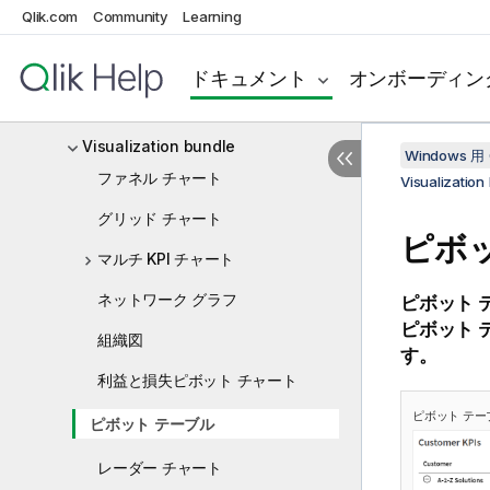
Qlik.com
Community
Learning
カスタム ツール ヒントの作成
ビジュアライゼーションの Null 値
ドキュメント
オンボーディン
Dashboard bundle
Visualization bundle
Windows 用 
ファネル チャート
Visualization
グリッド チャート
ピボ
マルチ KPI チャート
ネットワーク グラフ
ピボット テ
ピボット
組織図
す。
利益と損失ピボット チャート
ピボット テ
ピボット テーブル
レーダー チャート