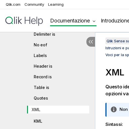
Qlik.com
Community
formato
Learning
Set di caratteri
Documentazione
Introduzion
Formato delle tabelle
Delimiter is
Qlik Sense 
No eof
Istruzioni e p
Voci per la s
Labels
Header is
XML
Record is
Questo iden
Table is
opzioni va
Quotes
N
Non 
XML
o
KML
t
Sintassi:
a