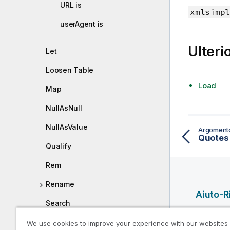
URL is
i
xmlsimpl
n
userAgent is
f
o
Ulteri
Let
r
m
Loosen Table
a
Load
t
Map
i
NullAsNull
c
a
NullAsValue
Argoment
Quotes
Qualify
Rem
Rename
Aiuto-R
Search
Video del
Section
We use cookies to improve your experience with our websites
di Qlik