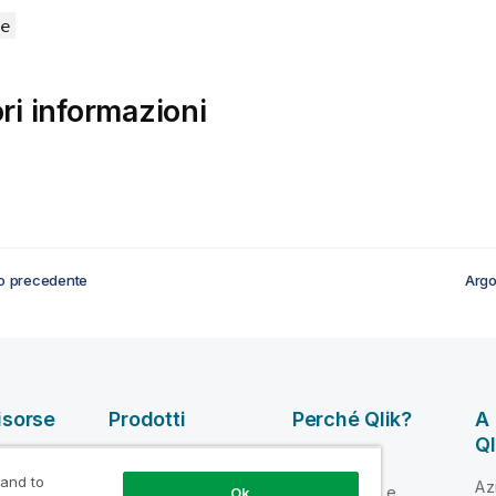
e
ori informazioni
o precedente
Argo
isorse
Prodotti
Perché Qlik?
A 
Ql
INTEGRAZIONE E
la Guida
Perché Qlik
QUALITÀ DEI DATI
 and to
Az
Attendibilità e
Ok