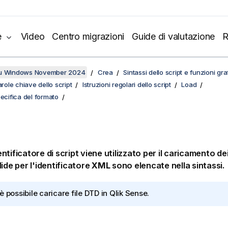
e
Video
Centro migrazioni
Guide di valutazione
R
su Windows November 2024
Crea
Sintassi dello script e funzioni gr
arole chiave dello script
Istruzioni regolari dello script
Load
pecifica del formato
tificatore di script viene utilizzato per il caricamento dei
lide per l'identificatore
XML
sono elencate nella sintassi.
è possibile caricare file DTD in
Qlik Sense
.