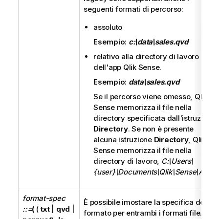
seguenti formati di percorso:
assoluto
Esempio:
c:\data\sales.qvd
relativo alla directory di lavoro
dell'app
Qlik Sense
.
Esempio:
data\sales.qvd
Se il percorso viene omesso,
Qlik
Sense
memorizza il file nella
directory specificata dall'istruzione
Directory
. Se non è presente
alcuna istruzione
Directory
,
Qlik
Sense
memorizza il file nella
directory di lavoro,
C:\Users\
{user}\Documents\Qlik\Sense\Apps
.
format-spec
È possibile imostare la specifica del
::=
(
(
txt
|
qvd
|
formato per entrambi i formati file. Se