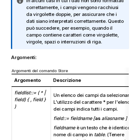
N
In alcuni casi in cui i dati non sono formattati
o
correttamente, i campi vengono racchiusi
t
da virgolette doppie, per assicurare che i
a
dati siano interpretati correttamente. Questo
i
può succedere, per esempio, quando il
n
campo contiene caratteri come virgolette,
f
virgole, spazi o interruzioni di riga.
o
r
Argomenti:
m
a
Argomenti del comando Store
t
Argomento
Descrizione
i
c
fieldlist::= (
|
*
Un elenco dei campi da selezionare.
a
field) { , field }
L'utilizzo del carattere * per l'elenco
)
dei campi indica tutti i campi.
field::= fieldname [
as
aliasname ]
fieldname
è un testo che è identico al
nome di campo in
table
. (Tenere