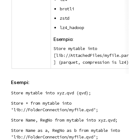
brotli
zstd
lz4_hadoop
Esempio:
Store mytable into
[lib://AttachedFiles/myfile.parquet
] (parquet, compression is lz4);
Esempi:
Store mytable into xyz.qvd (qvd);
Store * from mytable into
'lib://FolderConnection/myfile.qvd';
Store Name, RegNo from mytable into xyz.qvd;
Store Name as a, RegNo as b from mytable into
'lib://FolderConnection/myfile.qvd';