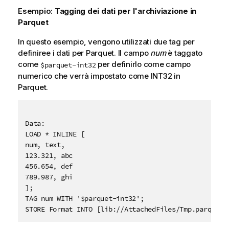
Esempio:
Tagging dei dati per l'archiviazione in
Parquet
In questo esempio, vengono utilizzati due tag per
definiree i dati per Parquet. Il campo
num
è taggato
come
per definirlo come campo
$parquet-int32
numerico che verrà impostato come INT32 in
Parquet.
Data:

LOAD * INLINE [

num, text, 

123.321, abc

456.654, def 

789.987, ghi 

];

STORE Format INTO [lib://AttachedFiles/Tmp.parquet]