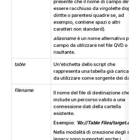
presente che il nome di campo deve
essere racchiuso da virgolette doppie
diritte o parentesi quadre se, ad
esempio, contiene spazi o altri
caratteri non standard).
aliasname
è un nome alternativo per il
campo da utilizzare nel file
QVD
o
CSV
risultante.
table
Un'etichetta dello script che
rappresenta una tabella già caricata
da utilizzare come sorgente dei dati.
filename
Il nome del file di destinazione che
include un percorso valido a una
connessione dati della cartella
esistente.
Esempio:
'lib://Table Files/target.qvd'
Nella modalità di creazione degli script
legacy sono supportati anche i