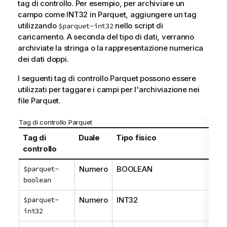
tag di controllo. Per esempio, per archiviare un
campo come INT32 in Parquet, aggiungere un tag
utilizzando
nello script di
$parquet-int32
caricamento. A seconda del tipo di dati, verranno
archiviate la stringa o la rappresentazione numerica
dei dati doppi.
I seguenti tag di controllo Parquet possono essere
utilizzati per taggare i campi per l'archiviazione nei
file Parquet.
Tag di controllo Parquet
Tag di
Duale
Tipo fisico
Tip
controllo
$parquet-
Numero
BOOLEAN
NO
boolean
$parquet-
Numero
INT32
NO
int32