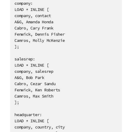
company:

LOAD * INLINE [

company, contact

A&G, Amanda Honda

Cabro, Cary Frank

Fenwick, Dennis Fisher

Camros, Molly McKenzie

];

salesrep:

LOAD * INLINE [

company, salesrep

A&G, Bob Park

Cabro, Cezar Sandu

Fenwick, Ken Roberts

Camros, Max Smith

];

headquarter:

LOAD * INLINE [

company, country, city
