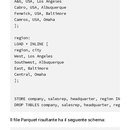
A&G, USA, Los Angeles

Cabro, USA, Albuquerque

Fenwick, USA, Baltimore

Camros, USA, Omaha

];

region:

LOAD * INLINE [

region, city

West, Los Angeles

Southwest, Albuquerque

East, Baltimore

Central, Omaha

];

STORE company, salesrep, headquarter, region INTO [
DROP TABLES company, salesrep, headquarter, region;
Il file
Parquet
risultante ha il seguente schema: