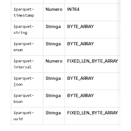
$parquet-
Numero
INT64
TI
timestamp
$parquet-
Stringa
BYTE_ARRAY
ST
string
$parquet-
Stringa
BYTE_ARRAY
EN
enum
$parquet-
Numero
FIXED_LEN_BYTE_ARRAY
INT
interval
$parquet-
Stringa
BYTE_ARRAY
JS
json
$parquet-
Stringa
BYTE_ARRAY
BS
bson
$parquet-
Stringa
FIXED_LEN_BYTE_ARRAY
UUI
uuid