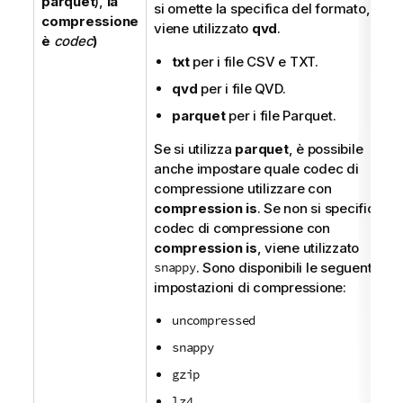
parquet
),
la
si omette la specifica del formato,
compressione
viene utilizzato
qvd
.
è
codec
)
txt
per i file
CSV
e
TXT
.
qvd
per i file
QVD
.
parquet
per i file
Parquet
.
Se si utilizza
parquet
, è possibile
anche impostare quale codec di
compressione utilizzare con
compression is
. Se non si specifica il
codec di compressione con
compression is
, viene utilizzato
snappy
. Sono disponibili le seguenti
impostazioni di compressione:
uncompressed
snappy
gzip
lz4