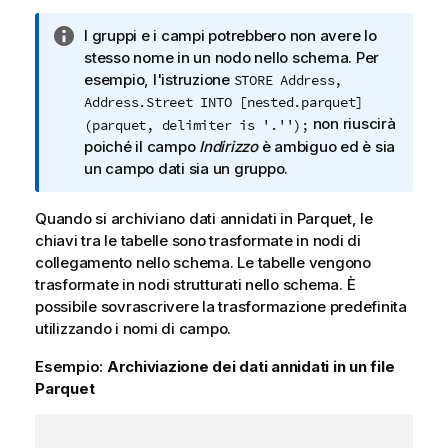
N
I gruppi e i campi potrebbero non avere lo
o
stesso nome in un nodo nello schema. Per
t
esempio, l'istruzione
STORE Address,
a
Address.Street INTO [nested.parquet]
i
non riuscirà
(parquet, delimiter is '.'');
n
poiché il campo
Indirizzo
è ambiguo ed è sia
f
un campo dati sia un gruppo.
o
r
Quando si archiviano dati annidati in
Parquet
, le
m
chiavi tra le tabelle sono trasformate in nodi di
a
collegamento nello schema. Le tabelle vengono
t
trasformate in nodi strutturati nello schema. È
i
possibile sovrascrivere la trasformazione predefinita
c
utilizzando i nomi di campo.
a
Esempio:
Archiviazione dei dati annidati in un file
Parquet