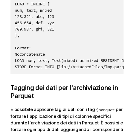
LOAD * INLINE [

num, text, mixed

123.321, abc, 123

456.654, def, xyz

789.987, ghi, 321

];

Format:
NoConcatenate

STORE Format INTO [lib://AttachedFiles/Tmp.parquet]
Tagging dei dati per l'archiviazione in
Parquet
È possibile applicare tag ai dati con i tag
per
$parquet
forzare l'applicazione di tipi di colonne specifici
durante l'archiviazione dei dati in Parquet. È possibile
forzare ogni tipo di dati aggiungendo i corrispondenti