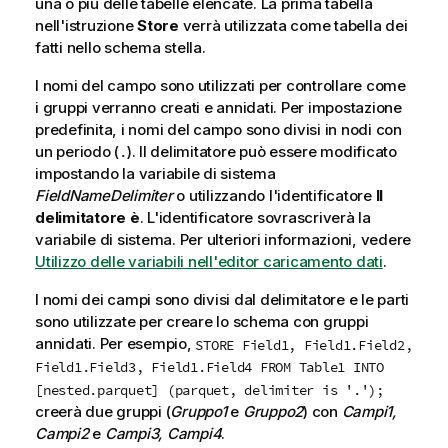
una o più delle tabelle elencate. La prima tabella
nell'istruzione
Store
verrà utilizzata come tabella dei
fatti nello schema stella.
I nomi del campo sono utilizzati per controllare come
i gruppi verranno creati e annidati. Per impostazione
predefinita, i nomi del campo sono divisi in nodi con
un periodo (
). Il delimitatore può essere modificato
.
impostando la variabile di sistema
FieldNameDelimiter
o utilizzando l'identificatore
Il
delimitatore è
. L'identificatore sovrascriverà la
variabile di sistema.
Per ulteriori informazioni, vedere
Utilizzo delle variabili nell'editor caricamento dati
.
I nomi dei campi sono divisi dal delimitatore e le parti
sono utilizzate per creare lo schema con gruppi
annidati. Per esempio,
STORE Field1, Field1.Field2,
Field1.Field3, Field1.Field4 FROM Table1 INTO
[nested.parquet] (parquet, delimiter is '.');
creerà due gruppi (
Gruppo1
e
Gruppo2
) con
Campi1,
Campi2
e
Campi3, Campi4
.