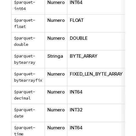
$parquet-
Numero
INT64
NO
int64
$parquet-
Numero
FLOAT
NO
float
$parquet-
Numero
DOUBLE
NO
double
$parquet-
Stringa
BYTE_ARRAY
NO
bytearray
$parquet-
Numero
FIXED_LEN_BYTE_ARRAY
NO
bytearrayfix
$parquet-
Numero
INT64
DE
decimal
$parquet-
Numero
INT32
DAT
date
$parquet-
Numero
INT64
TIM
time