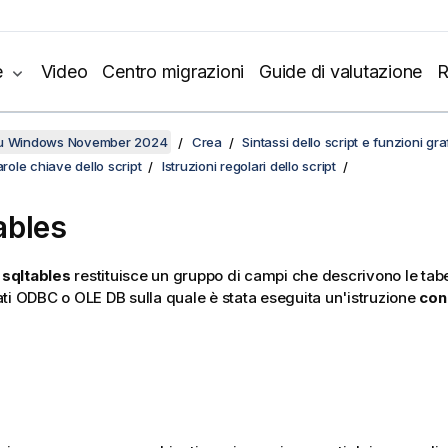
e
Video
Centro migrazioni
Guide di valutazione
R
su Windows November 2024
Crea
Sintassi dello script e funzioni gr
arole chiave dello script
Istruzioni regolari dello script
ables
e
sqltables
restituisce un gruppo di campi che descrivono le tabe
ati
ODBC
o
OLE DB
sulla quale è stata eseguita un'istruzione
con