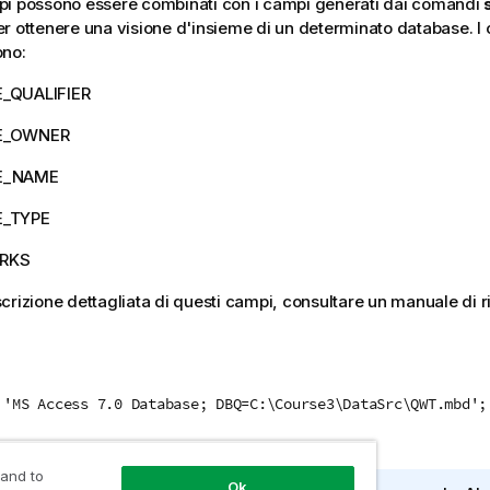
pi possono essere combinati con i campi generati dai comandi
r ottenere una visione d'insieme di un determinato database. I
ono:
_QUALIFIER
E_OWNER
E_NAME
E_TYPE
RKS
crizione dettagliata di questi campi, consultare un manuale di r
 'MS Access 7.0 Database; DBQ=C:\Course3\DataSrc\QWT.mbd';
 and to
Ok