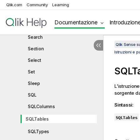
Qualify
Qlik.com
Community
Learning
Rem
Documentazione
Introduzion
Rename
Search
Qlik Sense 
Section
Istruzioni e p
Select
SQLT
Set
Sleep
L'istruzion
sorgente d
SQL
Sintassi:
SQLColumns
SQLTables
SQLTables
SQLTypes