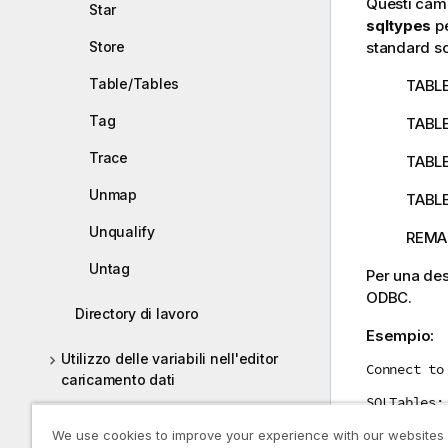
Questi cam
Star
sqltypes
pe
Store
standard s
Table/Tables
TABLE
Tag
TABL
Trace
TABL
Unmap
TABL
Unqualify
REMA
Untag
Per una des
ODBC
.
Directory di lavoro
Esempio:
Utilizzo delle variabili nell'editor
Connect to
caricamento dati
SQLTables;
Espressioni nello script
We use cookies to improve your experience with our websites