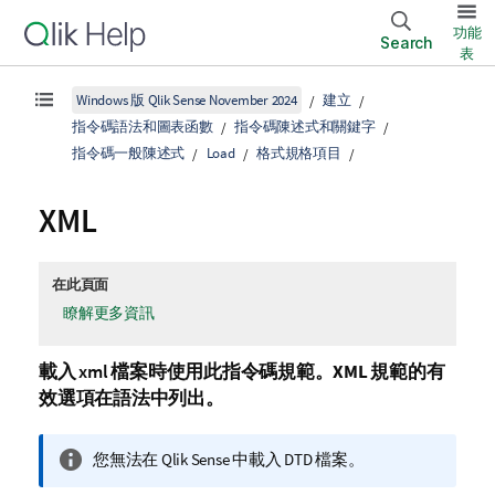
功能
Search
表
Windows 版 Qlik Sense November 2024
建立
指令碼語法和圖表函數
指令碼陳述式和關鍵字
指令碼一般陳述式
Load
格式規格項目
XML
在此頁面
瞭解更多資訊
載入
xml
檔案時使用此指令碼規範。
XML
規範的有
效選項在語法中列出。
資
您無法在
Qlik Sense
中載入 DTD 檔案。
訊