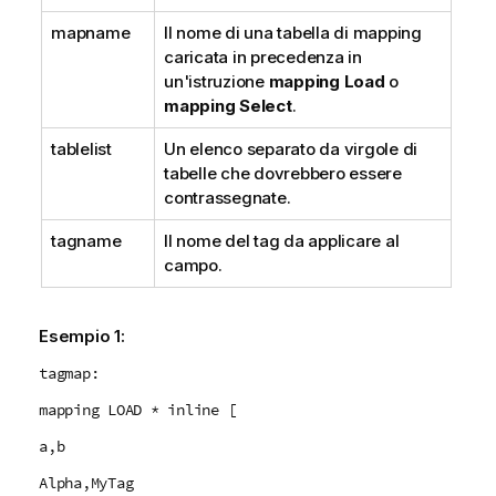
mapname
Il nome di una tabella di mapping
caricata in precedenza in
un'istruzione
mapping Load
o
mapping Select
.
tablelist
Un elenco separato da virgole di
tabelle che dovrebbero essere
contrassegnate.
tagname
Il nome del tag da applicare al
campo.
Esempio 1:
tagmap:
mapping LOAD * inline [
a,b
Alpha,MyTag