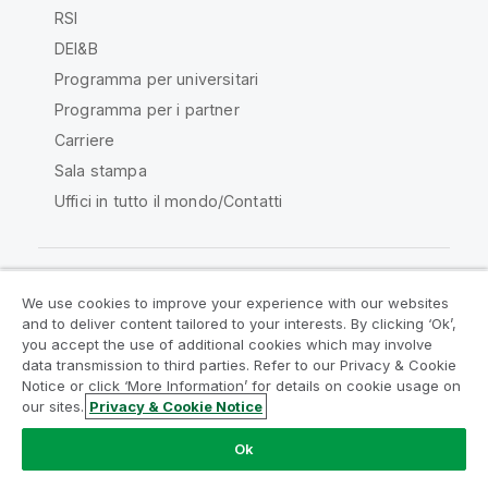
RSI
DEI&B
Programma per universitari
Programma per i partner
Carriere
Sala stampa
Uffici in tutto il mondo/Contatti
We use cookies to improve your experience with our websites
Qlik Community
and to deliver content tailored to your interests. By clicking ‘Ok’,
you accept the use of additional cookies which may involve
data transmission to third parties. Refer to our Privacy & Cookie
Contratti
Termini del prodotto
Notice or click ‘More Information’ for details on cookie usage on
Legal Policies
Note Legali
our sites.
Privacy & Cookie Notice
Termini di utilizzo
Marchi
Do Not Share My Info
Ok
Copyright © 1993-2026 QlikTech International AB. Tutti i
diritti riservati.