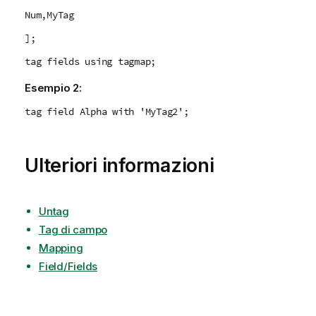
Num,MyTag
];
tag fields using tagmap;
Esempio 2:
tag field Alpha with 'MyTag2';
Ulteriori informazioni
Untag
Tag di campo
Mapping
Field/Fields