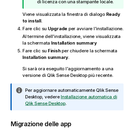
o
di licenza con una stampante locale.
t
Viene visualizzata la finestra di dialogo
Ready
a
to install
.
d
i
Fare clic su
Upgrade
per avviare l'installazione.
s
Al termine dell'installazione, viene visualizzata
u
la schermata
Installation summary
g
Fare clic su
Finish
per chiudere la schermata
g
Installation summary
.
e
r
Si sarà ora eseguito l'aggiornamento a una
i
versione di
Qlik Sense Desktop
più recente.
m
e
N
Per aggiornare automaticamente
Qlik Sense
n
o
Desktop
, vedere
Installazione automatica di
t
t
Qlik Sense Desktop
.
o
a
i
Migrazione delle app
n
f