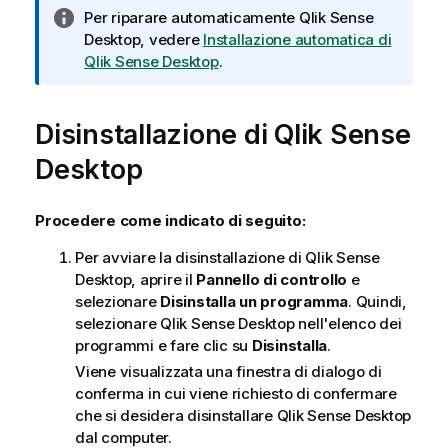
N
Per riparare automaticamente
Qlik Sense
o
Desktop
, vedere
Installazione automatica di
t
Qlik Sense Desktop
.
a
i
Disinstallazione di
n
Qlik Sense
f
Desktop
o
r
m
Procedere come indicato di seguito:
a
Per avviare la disinstallazione di
Qlik Sense
t
Desktop
, aprire il
Pannello di controllo
e
i
selezionare
Disinstalla un programma
. Quindi,
c
selezionare
Qlik Sense Desktop
nell'elenco dei
a
programmi e fare clic su
Disinstalla
.
Viene visualizzata una finestra di dialogo di
conferma in cui viene richiesto di confermare
che si desidera disinstallare
Qlik Sense Desktop
dal computer.