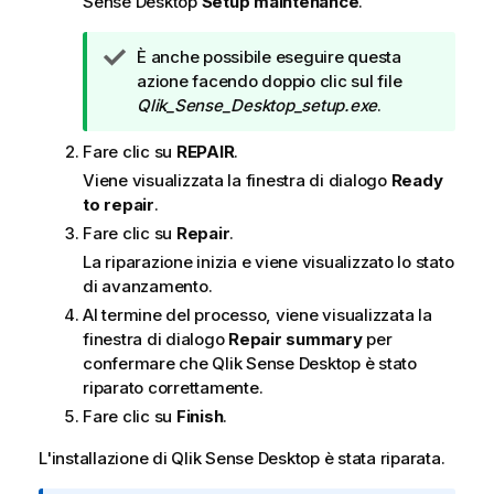
Sense Desktop
Setup maintenance
.
N
È anche possibile eseguire questa
o
azione facendo doppio clic sul file
t
Qlik_Sense_Desktop_setup.exe
.
a
Fare clic su
REPAIR
.
d
i
Viene visualizzata la finestra di dialogo
Ready
s
to repair
.
u
Fare clic su
Repair
.
g
La riparazione inizia e viene visualizzato lo stato
g
di avanzamento.
e
Al termine del processo, viene visualizzata la
r
finestra di dialogo
Repair summary
per
i
confermare che
Qlik Sense Desktop
è stato
m
riparato correttamente.
e
Fare clic su
Finish
.
n
t
L'installazione di
Qlik Sense Desktop
è stata riparata.
o