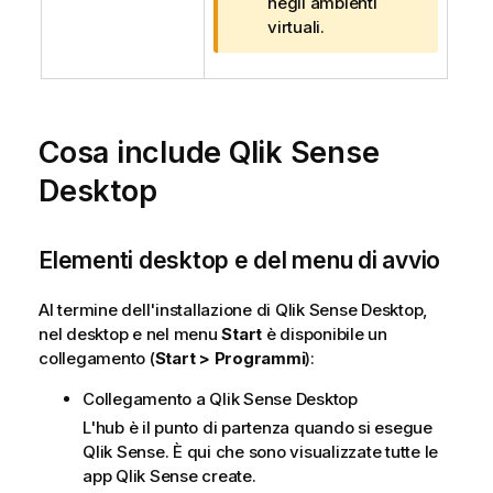
i
negli ambienti
a
virtuali.
v
v
i
s
Cosa include
Qlik Sense
o
Desktop
Elementi desktop e del menu di avvio
Al termine dell'installazione di
Qlik Sense Desktop
,
nel desktop e nel menu
Start
è disponibile un
collegamento (
Start > Programmi
):
Collegamento a
Qlik Sense Desktop
L'hub è il punto di partenza quando si esegue
Qlik Sense
. È qui che sono visualizzate tutte le
app
Qlik Sense
create.