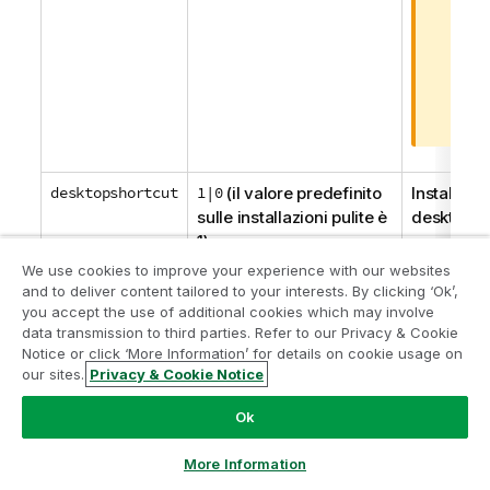
t
mom
a
o a
d
una
i
ins
a
nec
v
il 
v
i
desktopshortcut
1|0
(il valore predefinito
Installa c
s
sulle installazioni pulite è
desktop.
o
1)
We use cookies to improve your experience with our websites
installdir
[percorso alla directory
Definisce 
and to deliver content tailored to your interests. By clicking ‘Ok’,
di installazione
verrà utili
you accept the use of additional cookies which may involve
personalizzata]
installazi
data transmission to third parties. Refer to our Privacy & Cookie
Notice or click ‘More Information’ for details on cookie usage on
Directory 
our sites.
Privacy & Cookie Notice
predefinit
%LocalAp
Ok
storagepath
[percorso alla directory
Definisce 
More Information
personalizzata usata per
directory 