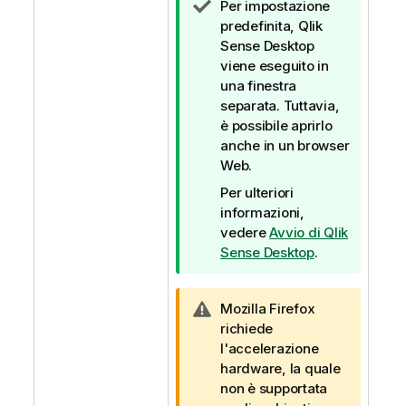
N
Per impostazione
o
predefinita,
Qlik
t
Sense Desktop
a
viene eseguito in
d
una finestra
i
separata. Tuttavia,
s
è possibile aprirlo
u
anche in un browser
g
Web.
g
Per ulteriori
e
informazioni,
r
vedere
Avvio di
Qlik
i
Sense Desktop
.
m
e
n
N
Mozilla Firefox
t
o
richiede
o
t
l'accelerazione
a
hardware, la quale
d
non è supportata