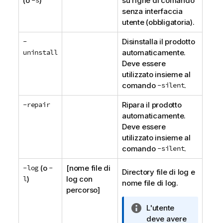
(o
-s
)
su righe di comando
senza interfaccia
utente (obbligatoria).
-
Disinstalla il prodotto
uninstall
automaticamente.
Deve essere
utilizzato insieme al
comando
-silent
.
-repair
Ripara il prodotto
automaticamente.
Deve essere
utilizzato insieme al
comando
-silent
.
-log
(o
-
[nome file di
Directory file di log e
l
)
log con
nome file di log.
percorso]
N
L'utente
o
deve avere