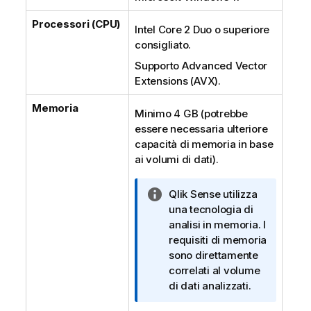
Processori (CPU)
Intel Core 2 Duo o superiore
consigliato.
Supporto Advanced Vector
Extensions (AVX).
Memoria
Minimo 4 GB (potrebbe
essere necessaria ulteriore
capacità di memoria in base
ai volumi di dati).
N
Qlik Sense
utilizza
o
una tecnologia di
t
analisi in memoria. I
a
requisiti di memoria
i
sono direttamente
n
correlati al volume
f
di dati analizzati.
o