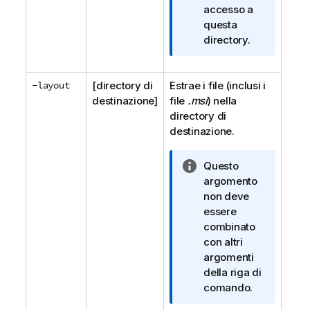
t
accesso a
a
questa
i
directory.
n
f
-layout
[directory di
Estrae i file (inclusi i
o
destinazione]
file
.msi
r
) nella
directory di
m
destinazione.
a
t
i
N
Questo
c
o
argomento
a
t
non deve
a
essere
i
combinato
n
con altri
f
argomenti
o
della riga di
r
comando.
m