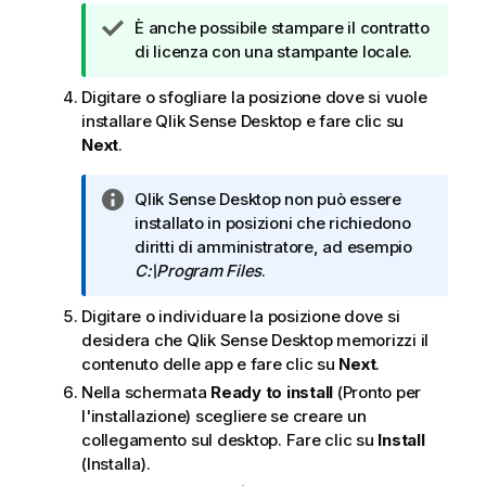
N
È anche possibile stampare il contratto
o
di licenza con una stampante locale.
t
Digitare o sfogliare la posizione dove si vuole
a
installare
Qlik Sense Desktop
e fare clic su
d
Next
.
i
s
u
N
Qlik Sense Desktop
non può essere
g
o
installato in posizioni che richiedono
g
t
diritti di amministratore, ad esempio
e
a
C:\Program Files
.
r
i
i
Digitare o individuare la posizione dove si
n
m
desidera che
Qlik Sense Desktop
memorizzi il
f
e
contenuto delle app e fare clic su
Next
.
o
n
r
Nella schermata
Ready to install
(Pronto per
t
m
l'installazione) scegliere se creare un
o
a
collegamento sul desktop. Fare clic su
Install
t
(Installa).
i