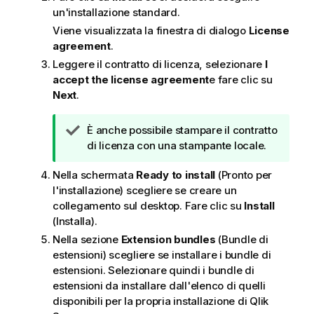
un'installazione standard.
Viene visualizzata la finestra di dialogo
License
agreement
.
Leggere il contratto di licenza, selezionare
I
accept the license agreement
e fare clic su
Next
.
N
È anche possibile stampare il contratto
o
di licenza con una stampante locale.
t
Nella schermata
Ready to install
(Pronto per
a
l'installazione) scegliere se creare un
d
collegamento sul desktop. Fare clic su
Install
i
(Installa).
s
u
Nella sezione
Extension bundles
(Bundle di
g
estensioni) scegliere se installare i bundle di
g
estensioni. Selezionare quindi i bundle di
e
estensioni da installare dall'elenco di quelli
r
disponibili per la propria installazione di
Qlik