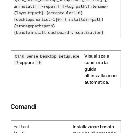
uninstall] [-repair] {-log path\filename}
{layout=path} {accepteula=1|0}
{desktopshortcut=1|0} {installdir=path}
{storagepath=path}
{bundleinstall=dashboard|visualization}
Visualizza a
Qlik_Sense_Desktop_setup.exe
oppure
schermo la
-?
-h
guida
all'installazione
automatica.
Comandi
-silent
Installazione basata