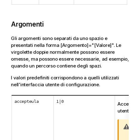
a
t
i
Argomenti
c
a
Gli argomenti sono separati da uno spazio e
presentati nella forma [Argomento]="[Valore]". Le
virgolette doppie normalmente possono essere
omesse, ma possono essere necessarie, ad esempio,
quando un percorso contiene degli spazi.
I valori predefiniti corrispondono a quelli utilizzati
nell'interfaccia utente di configurazione.
accepteula
1|0
Accetta il
utente di Q
N
Qu
o
obb