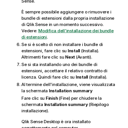
i
Sense
.
m
È sempre possibile aggiungere o rimuovere i
e
bundle di estensioni dalla propria installazione
n
di
Qlik Sense
in un momento successivo.
t
Vedere:
Modifica dell'installazione dei bundle
o
di estensioni
.
Se si è scelto di non installare i bundle di
estensioni, fare clic su
Install
(Installa).
Altrimenti fare clic su
Next
(Avanti).
Se si sta installando uno dei bundle di
estensioni, accettare il relativo contratto di
licenza. Quindi fare clic su
Install
(Installa).
Al termine dell'installazione, viene visualizzata
la schermata
Installation summary
Fare clic su
Finish
(Fine) per chiudere la
schermata
Installation summary
(Riepilogo
installazione).
Qlik Sense Desktop
è ora installato
correttamente nel computer.