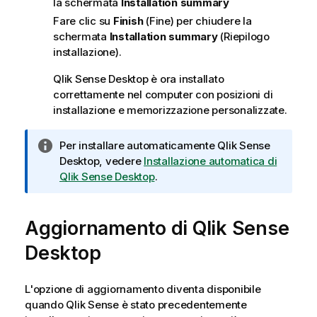
la schermata
Installation summary
Fare clic su
Finish
(Fine) per chiudere la
schermata
Installation summary
(Riepilogo
installazione).
Qlik Sense Desktop
è ora installato
correttamente nel computer con posizioni di
installazione e memorizzazione personalizzate.
N
Per installare automaticamente
Qlik Sense
o
Desktop
, vedere
Installazione automatica di
t
Qlik Sense Desktop
.
a
i
Aggiornamento di
n
Qlik Sense
f
Desktop
o
r
m
L'opzione di aggiornamento diventa disponibile
a
quando Qlik Sense è stato precedentemente
t