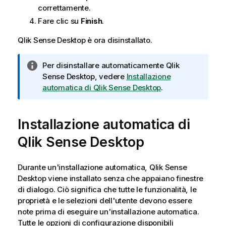
correttamente.
Fare clic su
Finish
.
Qlik Sense Desktop
è ora disinstallato.
N
Per disinstallare automaticamente
Qlik
o
Sense Desktop
, vedere
Installazione
t
automatica di Qlik Sense Desktop
.
a
i
Installazione automatica di
n
f
Qlik Sense Desktop
o
r
m
Durante un'installazione automatica,
Qlik Sense
a
Desktop
viene installato senza che appaiano finestre
t
di dialogo. Ciò significa che tutte le funzionalità, le
i
proprietà e le selezioni dell'utente devono essere
c
note prima di eseguire un'installazione automatica.
a
Tutte le opzioni di configurazione disponibili