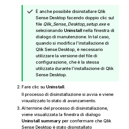
N
È anche possibile disinstallare
Qlik
o
Sense Desktop
facendo doppio clic sul
t
file
Qlik_Sense_Desktop_setup.exe
e
a
selezionando
Uninstall
nella finestra di
d
dialogo di manutenzione. In tal caso,
i
quando si modifica l'installazione di
s
Qlik Sense Desktop
, è necessario
u
utilizzare la versione del file di
g
configurazione, che è la stessa
g
utilizzata durante l'installazione di
Qlik
e
Sense Desktop
.
r
Fare clic su
Uninstall
.
i
m
Il processo di disinstallazione si avvia e viene
e
visualizzato lo stato di avanzamento.
n
Al termine del processo di disinstallazione,
t
viene visualizzata la finestra di dialogo
o
Uninstall summary
per confermare che
Qlik
Sense Desktop
è stato disinstallato