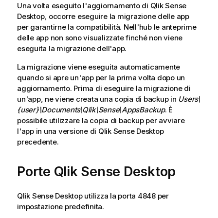
o
Una volta eseguito l'aggiornamento di
Qlik Sense
r
Desktop
, occorre eseguire la migrazione delle app
m
per garantirne la compatibilità. Nell'hub le anteprime
a
delle app non sono visualizzate finché non viene
t
eseguita la migrazione dell'app.
i
La migrazione viene eseguita automaticamente
c
quando si apre un'app per la prima volta dopo un
a
aggiornamento. Prima di eseguire la migrazione di
un'app, ne viene creata una copia di backup in
Users\
{user}\Documents\Qlik\Sense\AppsBackup
. È
possibile utilizzare la copia di backup per avviare
l'app in una versione di
Qlik Sense Desktop
precedente.
Porte
Qlik Sense Desktop
Qlik Sense Desktop
utilizza la porta 4848 per
impostazione predefinita.