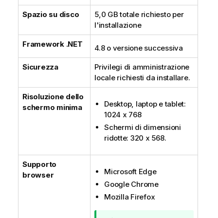
r
Spazio su disco
5,0 GB totale richiesto per
m
l'installazione
a
t
Framework
.NET
i
4.8 o versione successiva
c
Sicurezza
Privilegi di amministrazione
a
locale richiesti da installare.
Risoluzione dello
Desktop, laptop e tablet:
schermo minima
1024 x 768
Schermi di dimensioni
ridotte: 320 x 568.
Supporto
Microsoft Edge
browser
Google Chrome
Mozilla Firefox