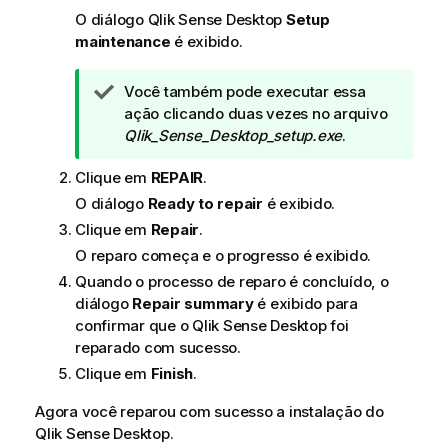
O diálogo
Qlik Sense Desktop
Setup
maintenance
é exibido.
N
Você também pode executar essa
o
ação clicando duas vezes no arquivo
t
Qlik_Sense_Desktop_setup.exe
.
a
Clique em
REPAIR
.
d
e
O diálogo
Ready to repair
é exibido.
d
Clique em
Repair
.
i
O reparo começa e o progresso é exibido.
c
Quando o processo de reparo é concluído, o
a
diálogo
Repair summary
é exibido para
confirmar que o
Qlik Sense Desktop
foi
reparado com sucesso.
Clique em
Finish
.
Agora você reparou com sucesso a instalação do
Qlik Sense Desktop
.