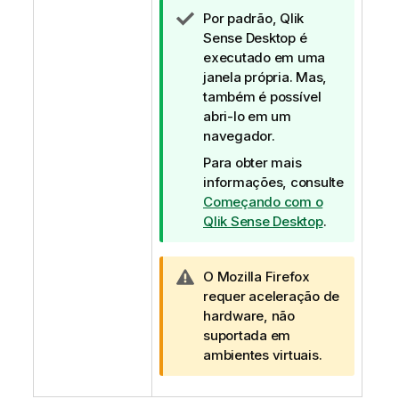
N
Por padrão,
Qlik
o
Sense Desktop
é
t
executado em uma
a
janela própria. Mas,
d
também é possível
e
abri-lo em um
d
navegador.
i
Para obter mais
c
informações, consulte
a
Começando com o
Qlik Sense Desktop
.
N
O Mozilla Firefox
o
requer aceleração de
t
hardware, não
a
suportada em
d
ambientes virtuais.
e
a