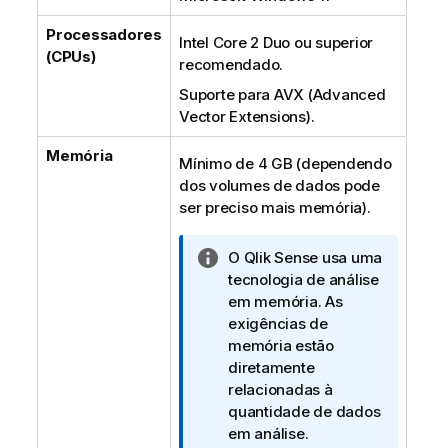
Processadores
Intel Core 2 Duo ou superior
(CPUs)
recomendado.
Suporte para AVX (Advanced
Vector Extensions).
Memória
Mínimo de 4 GB (dependendo
dos volumes de dados pode
ser preciso mais memória).
N
O
Qlik Sense
usa uma
o
tecnologia de análise
t
em memória. As
a
exigências de
i
memória estão
n
diretamente
f
relacionadas à
o
quantidade de dados
r
em análise.