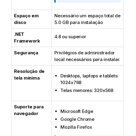
m
a
Espaço em
Necessário um espaço total de
t
disco
5.0 GB para instalação
i
v
.NET
a
4.8 ou superior
Framework
Segurança
Privilégios de administrador
local necessários para instalar.
Resolução de
Desktops, laptops e tablets:
tela mínima
1024x768
Telas menores: 320x568
Suporte para
Microsoft Edge
navegador
Google Chrome
Mozilla Firefox