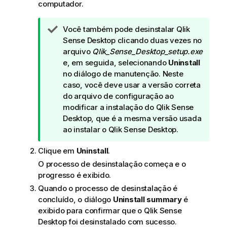
computador.
N
Você também pode desinstalar
Qlik
o
Sense Desktop
clicando duas vezes no
t
arquivo
Qlik_Sense_Desktop_setup.exe
a
e, em seguida, selecionando
Uninstall
d
no diálogo de manutenção. Neste
e
caso, você deve usar a versão correta
d
do arquivo de configuração ao
i
modificar a instalação do
Qlik Sense
c
Desktop
, que é a mesma versão usada
a
ao instalar o
Qlik Sense Desktop
.
Clique em
Uninstall
.
O processo de desinstalação começa e o
progresso é exibido.
Quando o processo de desinstalação é
concluído, o diálogo
Uninstall summary
é
exibido para confirmar que o
Qlik Sense
Desktop
foi desinstalado com sucesso.