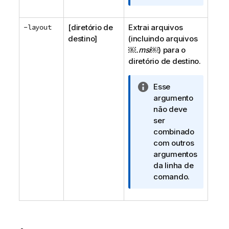
n
f
-layout
[diretório de
Extrai arquivos
o
destino]
(incluindo arquivos
r
￼.msi
￼) para o
m
diretório de destino.
a
t
i
N
Esse
v
o
argumento
a
t
não deve
a
ser
i
combinado
n
com outros
f
argumentos
o
da linha de
r
comando.
m
a
t
i