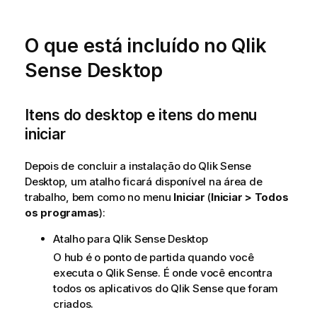
d
v
O que está incluído no
Qlik
e
r
Sense Desktop
t
ê
n
Itens do desktop e itens do menu
c
iniciar
i
a
Depois de concluir a instalação do
Qlik Sense
Desktop
, um atalho ficará disponível na área de
trabalho, bem como no menu
Iniciar
(
Iniciar > Todos
os programas
):
Atalho para
Qlik Sense Desktop
O hub é o ponto de partida quando você
executa o
Qlik Sense
. É onde você encontra
todos os aplicativos do
Qlik Sense
que foram
criados.