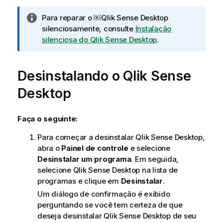
N
Para reparar o ￼
Qlik Sense Desktop
o
silenciosamente, consulte
Instalação
t
silenciosa do Qlik Sense Desktop
.
a
i
Desinstalando o
n
Qlik Sense
f
Desktop
o
r
m
Faça o seguinte:
a
Para começar a desinstalar
Qlik Sense Desktop
,
t
abra o
Painel de controle
e selecione
i
Desinstalar um programa
. Em seguida,
v
selecione
Qlik Sense Desktop
na lista de
a
programas e clique em
Desinstalar
.
Um diálogo de confirmação é exibido
perguntando se você tem certeza de que
deseja desinstalar
Qlik Sense Desktop
de seu