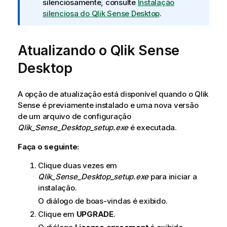
o
silenciosamente, consulte
Instalação
t
silenciosa do Qlik Sense Desktop
.
a
i
Atualizando o
n
Qlik Sense
f
Desktop
o
r
m
A opção de atualização está disponível quando o Qlik
a
Sense é previamente instalado e uma nova versão
t
de um arquivo de configuração
i
Qlik_Sense_Desktop_setup.exe
é executada.
v
Faça o seguinte:
a
Clique duas vezes em
Qlik_Sense_Desktop_setup.exe
para iniciar a
instalação.
O diálogo de boas-vindas é exibido.
Clique em
UPGRADE
.