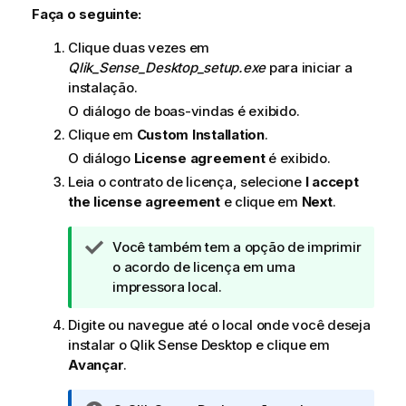
Faça o seguinte:
Clique duas vezes em
Qlik_Sense_Desktop_setup.exe
para iniciar a
instalação.
O diálogo de boas-vindas é exibido.
Clique em
Custom Installation
.
O diálogo
License agreement
é exibido.
Leia o contrato de licença, selecione
I accept
the license agreement
e clique em
Next
.
N
Você também tem a opção de imprimir
o
o acordo de licença em uma
t
impressora local.
a
Digite ou navegue até o local onde você deseja
d
instalar o
Qlik Sense Desktop
e clique em
e
Avançar
.
d
i