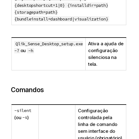
{desktopshortcut=1|0} {installdir=path}
{storagepath=path}
{bundleinstall=dashboard|visualization}
Ativa a ajuda de
Qlik_Sense_Desktop_setup.exe
ou
configuração
-?
-h
silenciosa na
tela.
Comandos
-silent
Configuração
(ou
-s
)
controlada pela
linha de comando
sem interface do
usuário (obrigatório).