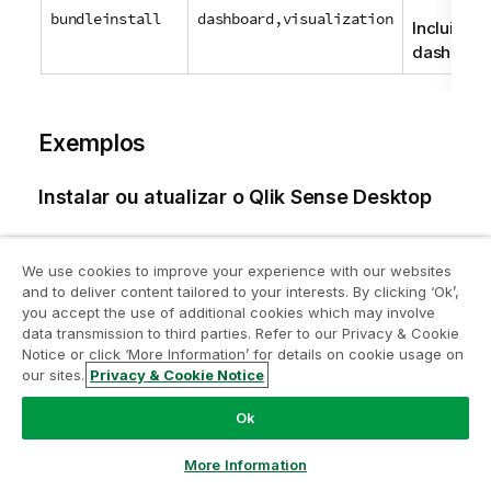
bundleinstall
dashboard,visualization
Inclui os 
dashboard
Exemplos
Instalar ou atualizar o
Qlik Sense Desktop
O exemplo a seguir instala o
Qlik Sense Desktop
￼ ou
atualiza a configuração atual.
We use cookies to improve your experience with our websites
and to deliver content tailored to your interests. By clicking ‘Ok’,
you accept the use of additional cookies which may involve
Qlik_Sense_Desktop_setup.exe -s accepteula=1
data transmission to third parties. Refer to our Privacy & Cookie
Notice or click ‘More Information’ for details on cookie usage on
Instalar o
Qlik Sense Desktop
com pacotes
our sites.
Privacy & Cookie Notice
de objetos
Ok
O exemplo a seguir instala o
Qlik Sense Desktop
￼,
incluindo os pacotes de objetos de Dashboard e
More Information
Visualização.