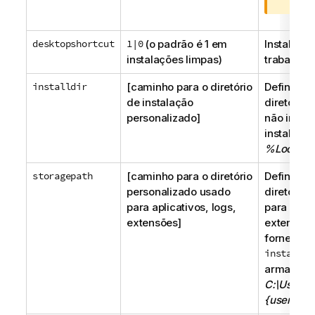
a
d
desktopshortcut
1|0
(o padrão é 1 em
Instala at
v
instalações limpas)
trabalho.
e
r
installdir
[caminho para o diretório
Define o d
t
de instalação
diretório 
ê
personalizado]
não irá se
n
instalaçã
c
%LocalAp
i
a
storagepath
[caminho para o diretório
Define o 
personalizado usado
diretório
para aplicativos, logs,
para aplic
extensões]
extensões
fornecido
installdi
armazena
C:\Users\
{user}\Do