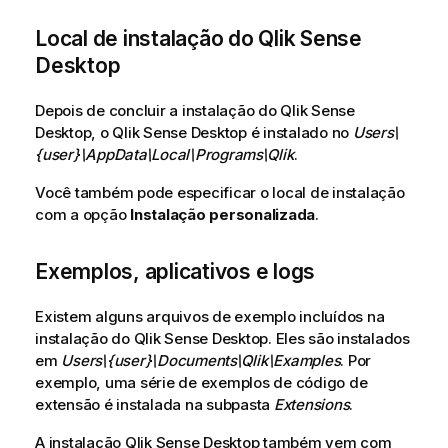
Local de instalação do
Qlik Sense
Desktop
Depois de concluir a instalação do
Qlik Sense
Desktop
, o
Qlik Sense Desktop
é instalado no
Users\
{user}\AppData\Local\Programs\Qlik
.
Você também pode especificar o local de instalação
com a opção
Instalação personalizada
.
Exemplos, aplicativos e logs
Existem alguns arquivos de exemplo incluídos na
instalação do
Qlik Sense Desktop
. Eles são instalados
em
Users\{user}\Documents\Qlik\Examples
. Por
exemplo, uma série de exemplos de código de
extensão é instalada na subpasta
Extensions
.
A instalação
Qlik Sense Desktop
também vem com