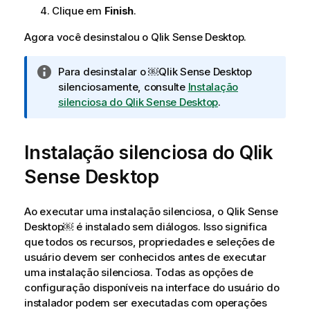
Clique em
Finish
.
Agora você desinstalou o
Qlik Sense Desktop
.
N
Para desinstalar o ￼
Qlik Sense Desktop
o
silenciosamente, consulte
Instalação
t
silenciosa do Qlik Sense Desktop
.
a
i
Instalação silenciosa do
n
Qlik
f
Sense Desktop
o
r
m
Ao executar uma instalação silenciosa, o
Qlik Sense
a
Desktop
￼ é instalado sem diálogos. Isso significa
t
que todos os recursos, propriedades e seleções de
i
usuário devem ser conhecidos antes de executar
v
uma instalação silenciosa. Todas as opções de
a
configuração disponíveis na interface do usuário do
instalador podem ser executadas com operações