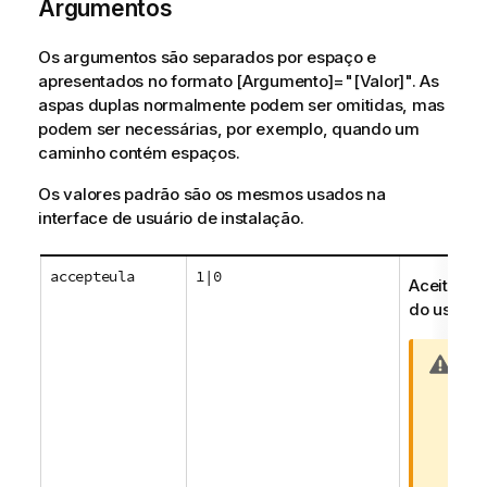
Argumentos
v
a
Os argumentos são separados por espaço e
apresentados no formato [Argumento]="[Valor]". As
aspas duplas normalmente podem ser omitidas, mas
podem ser necessárias, por exemplo, quando um
caminho contém espaços.
Os valores padrão são os mesmos usados na
interface de usuário de instalação.
accepteula
1|0
Aceita o C
do usuário
N
Es
o
obr
t
ins
a
e v
d
QUL
e
co