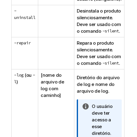
-
Desinstala o produto
uninstall
silenciosamente.
Deve ser usado com
o comando
-silent
.
-repair
Repara o produto
silenciosamente.
Deve ser usado com
o comando
-silent
.
-log
(ou
-
[nome do
Diretório do arquivo
l
)
arquivo de
de log e nome do
log com
arquivo de log.
caminho]
N
O usuário
o
deve ter
t
acesso a
a
esse
i
diretório.