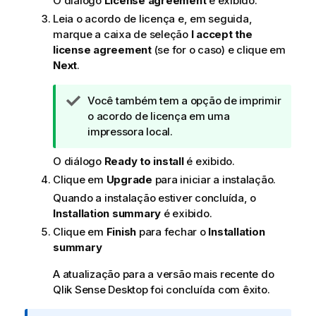
O diálogo
License agreement
é exibido.
Leia o acordo de licença e, em seguida,
marque a caixa de seleção
I accept the
license agreement
(se for o caso) e clique em
Next
.
N
Você também tem a opção de imprimir
o
o acordo de licença em uma
t
impressora local.
a
O diálogo
Ready to install
é exibido.
d
e
Clique em
Upgrade
para iniciar a instalação.
d
Quando a instalação estiver concluída, o
i
Installation summary
é exibido.
c
Clique em
Finish
para fechar o
Installation
a
summary
A atualização para a versão mais recente do
Qlik Sense Desktop
foi concluída com êxito.