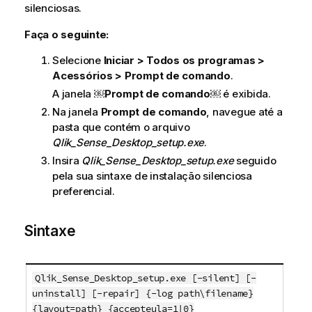
silenciosas.
Faça o seguinte:
Selecione
Iniciar > Todos os programas >
Acessórios > Prompt de comando
.
A janela ￼
Prompt de comando
￼ é exibida.
Na janela
Prompt de comando
, navegue até a
pasta que contém o arquivo
Qlik_Sense_Desktop_setup.exe
.
Insira
Qlik_Sense_Desktop_setup.exe
seguido
pela sua sintaxe de instalação silenciosa
preferencial.
Sintaxe
Qlik_Sense_Desktop_setup.exe [-silent] [-
uninstall] [-repair] {-log path\filename}
{layout=path} {accepteula=1|0}