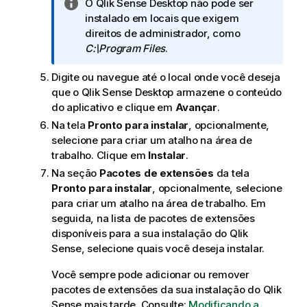
c
N
O
Qlik Sense Desktop
não pode ser
a
o
instalado em locais que exigem
t
direitos de administrador, como
a
C:\Program Files
.
i
Digite ou navegue até o local onde você deseja
n
que o
Qlik Sense Desktop
armazene o conteúdo
f
do aplicativo e clique em
Avançar
.
o
r
Na tela
Pronto para instalar
, opcionalmente,
m
selecione para criar um atalho na área de
a
trabalho. Clique em
Instalar
.
t
Na seção
Pacotes de extensões
da tela
i
Pronto para instalar
, opcionalmente, selecione
v
para criar um atalho na área de trabalho. Em
a
seguida, na lista de pacotes de extensões
disponíveis para a sua instalação do
Qlik
Sense
, selecione quais você deseja instalar.
Você sempre pode adicionar ou remover
pacotes de extensões da sua instalação do
Qlik
Sense
mais tarde. Consulte:
Modificando a