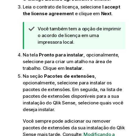
Leia o contrato de licença, selecione
I accept
the license agreement
e clique em
Next
.
N
Você também tem a opção de imprimir
o
o acordo de licença em uma
t
impressora local.
a
Na tela
Pronto para instalar
, opcionalmente,
d
selecione para criar um atalho na área de
e
trabalho. Clique em
Instalar
.
d
i
Na seção
Pacotes de extensões
,
c
opcionalmente, selecione para instalar os
a
pacotes de extensões. Em seguida, na lista de
pacotes de extensões disponíveis para a sua
instalação do
Qlik Sense
, selecione quais você
deseja instalar.
Você sempre pode adicionar ou remover
pacotes de extensões da sua instalação do
Qlik
Sense
mais tarde. Consulte:
Modificando a