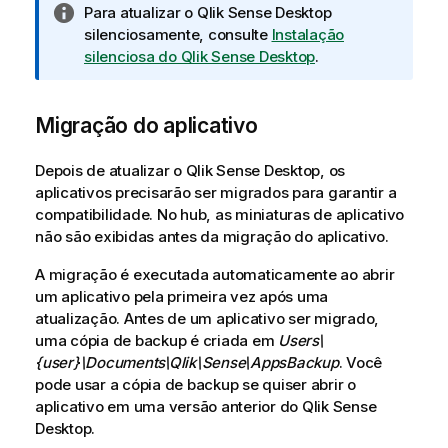
N
Para atualizar o
Qlik Sense Desktop
o
silenciosamente, consulte
Instalação
t
silenciosa do Qlik Sense Desktop
.
a
i
Migração do aplicativo
n
f
o
Depois de atualizar o
Qlik Sense Desktop
, os
r
aplicativos precisarão ser migrados para garantir a
m
compatibilidade. No hub, as miniaturas de aplicativo
a
não são exibidas antes da migração do aplicativo.
t
A migração é executada automaticamente ao abrir
i
um aplicativo pela primeira vez após uma
v
atualização. Antes de um aplicativo ser migrado,
a
uma cópia de backup é criada em
Users\
{user}\Documents\Qlik\Sense\AppsBackup
. Você
pode usar a cópia de backup se quiser abrir o
aplicativo em uma versão anterior do
Qlik Sense
Desktop
.