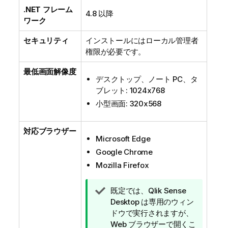
.NET
フレーム
4.8 以降
ワーク
セキュリティ
インストールにはローカル管理者
権限が必要です。
最低画面解像度
デスクトップ、ノート PC、タ
ブレット: 1024x768
小型画面: 320x568
対応ブラウザー
Microsoft Edge
Google Chrome
Mozilla Firefox
ヒ
既定では、
Qlik Sense
ン
Desktop
は専用のウィン
ト
ドウで実行されますが、
メ
Web ブラウザーで開くこ