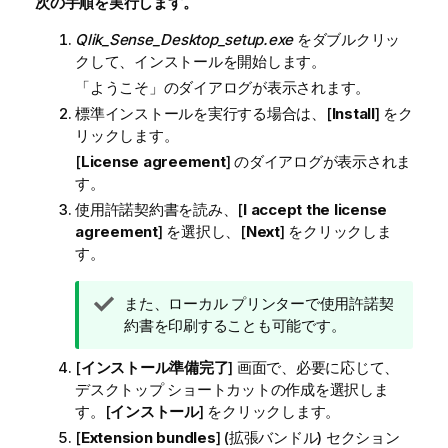
次の手順を実行します。
Qlik_Sense_Desktop_setup.exe
をダブルクリッ
クして、インストールを開始します。
「ようこそ」のダイアログが表示されます。
標準インストールを実行する場合は、[
Install
] をク
リックします。
[
License agreement
] のダイアログが表示されま
す。
使用許諾契約書を読み、[
I accept the license
agreement
] を選択し、[
Next
] をクリックしま
す。
ヒ
また、ローカル プリンターで使用許諾契
ン
約書を印刷することも可能です。
ト
[
インストール準備完了
] 画面で、必要に応じて、
メ
デスクトップ ショートカットの作成を選択しま
モ
す。[
インストール
] をクリックします。
[
Extension bundles
] (拡張バンドル) セクション