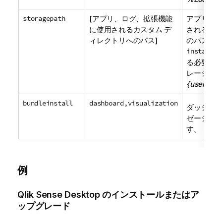
storagepath
[アプリ、ログ、拡張機能
アプリ、
に使用されるカスタム デ
されるカス
ィレクトリへのパス]
のパスを
installdi
る必要が
レージ パス
{user}\Do
bundleinstall
dashboard,visualization
ダッシュ
ゼーショ
す。
例
Qlik Sense Desktop
のインストールまたはア
ップグレード