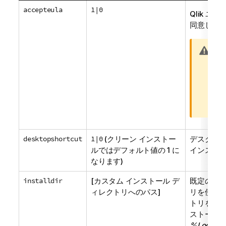
accepteula
1|0
Qlik ユ
同意しま
警
こ
告
ル
メ
ド
モ
正
る
れ
desktopshortcut
1|0
(クリーン インストー
デスクトッ
ルではデフォルト値の 1 に
インスト
なります)
installdir
[カスタム インストール デ
既定のイン
ィレクトリへのパス]
リを使用
トリを定
ストール 
%LocalAp