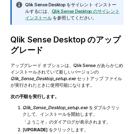
情
Qlik Sense Desktop
をサイレント インストー
報
ルするには、
Qlik Sense Desktop のサイレント
メ
インストール
を参照してください。
モ
Qlik Sense Desktop
のアップ
グレード
アップグレード オプションは、Qlik Sense があらかじめ
インストールされていて新しいバージョンの
Qlik_Sense_Desktop_setup.exe
セットアップ ファイル
が実行されたときに使用可能になります。
次の手順を実行します。
Qlik_Sense_Desktop_setup.exe
をダブルクリッ
クして、インストールを開始します。
「ようこそ」のダイアログが表示されます。
[
UPGRADE
] をクリックします。