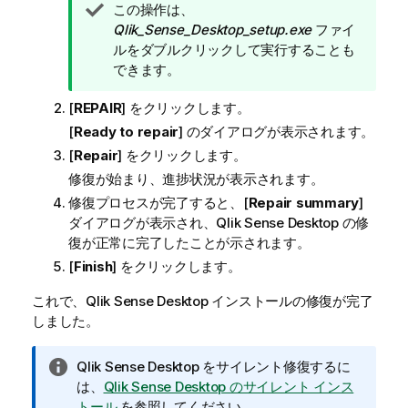
ヒ
この操作は、
ン
Qlik_Sense_Desktop_setup.exe
ファイ
ト
ルをダブルクリックして実行することも
メ
できます。
モ
[
REPAIR
] をクリックします。
[
Ready to repair
] のダイアログが表示されます。
[
Repair
] をクリックします。
修復が始まり、進捗状況が表示されます。
修復プロセスが完了すると、[
Repair summary
]
ダイアログが表示され、
Qlik Sense Desktop
の修
復が正常に完了したことが示されます。
[
Finish
] をクリックします。
これで、
Qlik Sense Desktop
インストールの修復が完了
しました。
情
Qlik Sense Desktop
をサイレント修復するに
報
は、
Qlik Sense Desktop のサイレント インス
メ
トール
を参照してください。