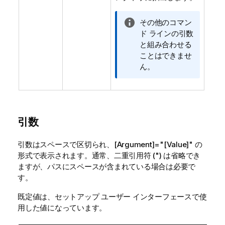
情
その他のコマン
報
ド ラインの引数
メ
と組み合わせる
モ
ことはできませ
ん。
引数
引数はスペースで区切られ、[Argument]="[Value]" の
形式で表示されます。通常、二重引用符 (") は省略でき
ますが、パスにスペースが含まれている場合は必要で
す。
既定値は、セットアップ ユーザー インターフェースで使
用した値になっています。