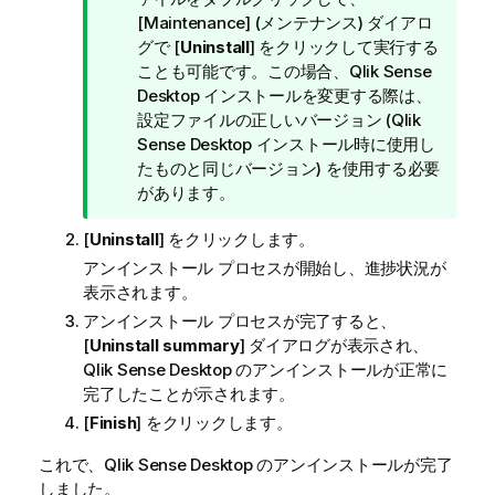
メ
[Maintenance] (メンテナンス) ダイアロ
モ
グで [
Uninstall
] をクリックして実行する
ことも可能です。この場合、
Qlik Sense
Desktop
インストールを変更する際は、
設定ファイルの正しいバージョン (
Qlik
Sense Desktop
インストール時に使用し
たものと同じバージョン) を使用する必要
があります。
[
Uninstall
] をクリックします。
アンインストール プロセスが開始し、進捗状況が
表示されます。
アンインストール プロセスが完了すると、
[
Uninstall summary
] ダイアログが表示され、
Qlik Sense Desktop
のアンインストールが正常に
完了したことが示されます。
[
Finish
] をクリックします。
これで、
Qlik Sense Desktop
のアンインストールが完了
しました。