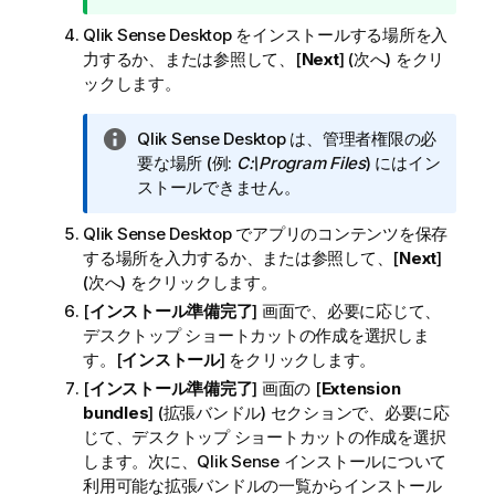
ト
Qlik Sense Desktop
をインストールする場所を入
メ
力するか、または参照して、[
Next
] (次へ) をクリ
モ
ックします。
情
Qlik Sense Desktop
は、管理者権限の必
報
要な場所 (例:
C:\Program Files
) にはイン
メ
ストールできません。
モ
Qlik Sense Desktop
でアプリのコンテンツを保存
する場所を入力するか、または参照して、[
Next
]
(次へ) をクリックします。
[
インストール準備完了
] 画面で、必要に応じて、
デスクトップ ショートカットの作成を選択しま
す。[
インストール
] をクリックします。
[
インストール準備完了
] 画面の [
Extension
bundles
] (拡張バンドル) セクションで、必要に応
じて、デスクトップ ショートカットの作成を選択
します。次に、
Qlik Sense
インストールについて
利用可能な拡張バンドルの一覧からインストール