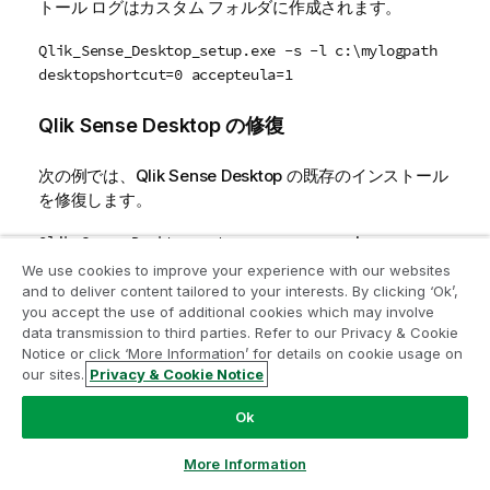
トール ログはカスタム フォルダに作成されます。
Qlik_Sense_Desktop_setup.exe -s -l c:\mylogpath
desktopshortcut=0 accepteula=1
Qlik Sense Desktop
の修復
次の例では、
Qlik Sense Desktop
の既存のインストール
を修復します。
Qlik_Sense_Desktop_setup.exe -s -repair
We use cookies to improve your experience with our websites
Qlik Sense Desktop
のアンインストール
and to deliver content tailored to your interests. By clicking ‘Ok’,
you accept the use of additional cookies which may involve
data transmission to third parties. Refer to our Privacy & Cookie
次の例では、
Qlik Sense Desktop
をアンインストールし
Notice or click ‘More Information’ for details on cookie usage on
ます。
our sites.
Privacy & Cookie Notice
Qlik_Sense_Desktop_setup.exe -s -uninstall
Ok
More Information