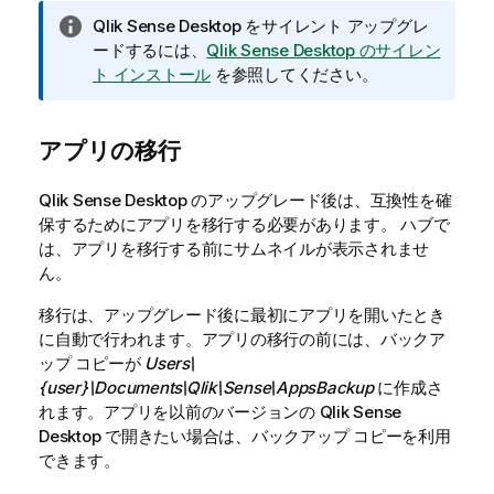
情
Qlik Sense Desktop
をサイレント アップグレ
報
ードするには、
Qlik Sense Desktop のサイレン
メ
ト インストール
を参照してください。
モ
アプリの移行
Qlik Sense Desktop
のアップグレード後は、互換性を確
保するためにアプリを移行する必要があります。 ハブで
は、アプリを移行する前にサムネイルが表示されませ
ん。
移行は、アップグレード後に最初にアプリを開いたとき
に自動で行われます。アプリの移行の前には、バックア
ップ コピーが
Users\
{user}\Documents\Qlik\Sense\AppsBackup
に作成さ
れます。アプリを以前のバージョンの
Qlik Sense
Desktop
で開きたい場合は、バックアップ コピーを利用
できます。