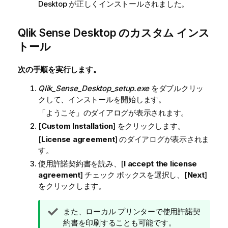
Desktop
が正しくインストールされました。
Qlik Sense Desktop
のカスタム インス
トール
次の手順を実行します。
Qlik_Sense_Desktop_setup.exe
をダブルクリッ
クして、インストールを開始します。
「ようこそ」のダイアログが表示されます。
[
Custom Installation
] をクリックします。
[
License agreement
] のダイアログが表示されま
す。
使用許諾契約書を読み、[
I accept the license
agreement
] チェック ボックスを選択し、[
Next
]
をクリックします。
ヒ
また、ローカル プリンターで使用許諾契
ン
約書を印刷することも可能です。