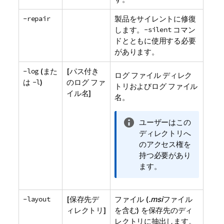
-repair
製品をサイレントに修復
します。
-silent
コマン
ドとともに使用する必要
があります。
-log
(また
[パス付き
ログ ファイル ディレク
は
-l
)
のログ ファ
トリおよびログ ファイル
イル名]
名。
情
ユーザーはこの
報
ディレクトリへ
メ
のアクセス権を
モ
持つ必要があり
ます。
-layout
[保存先デ
ファイル (
.msi
ファイル
ィレクトリ]
を含む) を保存先のディ
レクトリに抽出します。