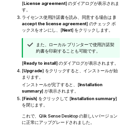
[
License agreement
] のダイアログが表示されま
す。
ライセンス使用許諾書を読み、同意する場合は [
I
accept the license agreement
] のチェック ボ
ックスをオンにし、[
Next
] をクリックします。
ヒ
また、ローカル プリンターで使用許諾契
ン
約書を印刷することも可能です。
ト
[
Ready to install
] のダイアログが表示されます。
メ
モ
[
Upgrade
] をクリックすると、インストールが始
まります。
インストールが完了すると、[
Installation
summary
] が表示されます。
[
Finish
] をクリックして [
Installation summary
]
を閉じます。
これで、
Qlik Sense Desktop
の新しいバージョン
に正常にアップグレードされました。