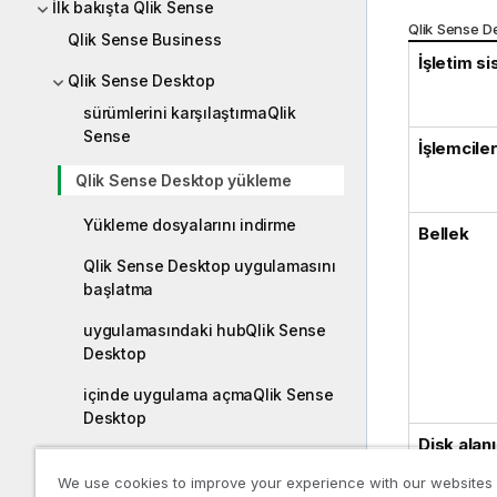
İlk bakışta Qlik Sense
Qlik Sense
De
Qlik Sense Business
İşletim si
Qlik Sense Desktop
sürümlerini karşılaştırmaQlik
Sense
İşlemcile
Qlik Sense Desktop yükleme
Yükleme dosyalarını indirme
Bellek
Qlik Sense Desktop uygulamasını
başlatma
uygulamasındaki hubQlik Sense
Desktop
içinde uygulama açmaQlik Sense
Desktop
Disk alanı
Bir uygulamayı Qlik Sense
Desktop kurulumundan taşıma
We use cookies to improve your experience with our websites
.NET
Fra