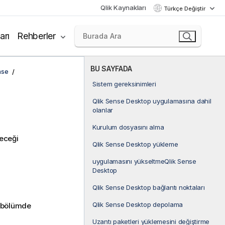
Qlik Kaynakları
Türkçe Değiştir
arı
Rehberler
BU SAYFADA
nse
Sistem gereksinimleri
Qlik Sense Desktop uygulamasına dahil
olanlar
Kurulum dosyasını alma
neceği
Qlik Sense Desktop yükleme
uygulamasını yükseltmeQlik Sense
Desktop
Qlik Sense Desktop bağlantı noktaları
Qlik Sense Desktop depolama
u bölümde
Uzantı paketleri yüklemesini değiştirme