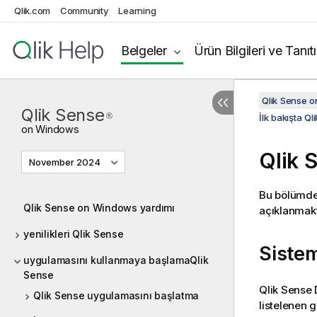
Qlik.com
Community
Learning
Belgeler
Ürün Bilgileri ve Tanıt
Qlik Sense 
Qlik Sense
®
İlk bakışta Ql
on
Windows
Qlik 
November 2024
Bu bölümd
Qlik Sense on Windows yardımı
açıklanmakt
yenilikleri Qlik Sense
Sistem
uygulamasını kullanmaya başlamaQlik
Sense
Qlik Sense
Qlik Sense uygulamasını başlatma
listelenen g