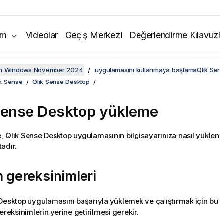
ım
Videolar
Geçiş Merkezi
Değerlendirme Kılavuzl
on Windows November 2024
uygulamasını kullanmaya başlamaQlik Se
ik Sense
Qlik Sense Desktop
Sense Desktop
yükleme
e,
Qlik Sense Desktop
uygulamasının bilgisayarınıza nasıl yükle
adır.
 gereksinimleri
 Desktop
uygulamasını başarıyla yüklemek ve çalıştırmak için b
ereksinimlerin yerine getirilmesi gerekir.