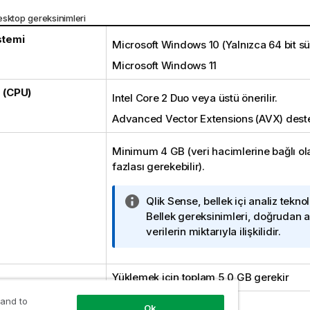
sktop gereksinimleri
stemi
Microsoft Windows
10 (Yalnızca 64 bit s
Microsoft Windows
11
r (CPU)
Intel Core 2 Duo veya üstü önerilir.
Advanced Vector Extensions (AVX) deste
Minimum 4 GB (veri hacimlerine bağlı ol
fazlası gerekebilir).
B
Qlik Sense
, bellek içi analiz teknolo
i
Bellek gereksinimleri, doğrudan a
l
verilerin miktarıyla ilişkilidir.
g
i
Yüklemek için toplam 5,0 GB gerekir
n
o
 and to
mework
t
Ok
4.8 veya üstü