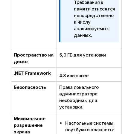
а
Требования к
н
памяти относятся
и
непосредственно
е
к числу
к
анализируемых
и
данных.
н
ф
Пространство на
5,0 ГБ для установки
о
диске
р
м
.NET
Framework
а
4.8 или новее
ц
Безопасность
Права локального
и
администратора
и
необходимы для
установки.
Минимальное
Настольные системы,
разрешение
ноутбуки и планшеты:
экрана