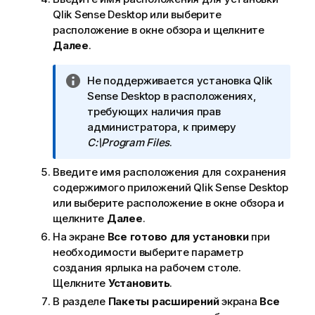
е
Qlik Sense Desktop
или выберите
ч
расположение в окне обзора и щелкните
а
Далее
.
н
и
е
П
Не поддерживается установка
Qlik
к
р
Sense Desktop
в расположениях,
п
и
требующих наличия прав
о
м
администратора, к примеру
д
е
C:\Program Files
.
с
ч
к
Введите имя расположения для сохранения
а
а
содержимого приложений
Qlik Sense Desktop
н
з
или выберите расположение в окне обзора и
и
к
щелкните
Далее
.
е
е
к
На экране
Все готово для установки
при
и
необходимости выберите параметр
н
создания ярлыка на рабочем столе.
ф
Щелкните
Установить
.
о
В разделе
Пакеты расширений
экрана
Все
р