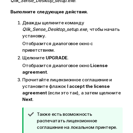
Qlik_Sense_Desktop_setup.exe
.
о
Выполните следующие действия.
р
м
Дважды щелкните команду
а
Qlik_Sense_Desktop_setup.exe
, чтобы начать
ц
установку.
и
Отобразится диалоговое окно с
и
приветствием.
Щелкните
UPGRADE
.
Отобразится диалоговое окно
License
agreement
.
Прочитайте лицензионное соглашение и
установите флажок
I accept the license
agreement
(если это так), а затем щелкните
Next
.
П
Также есть возможность
р
распечатать лицензионное
и
соглашение на локальном принтере.