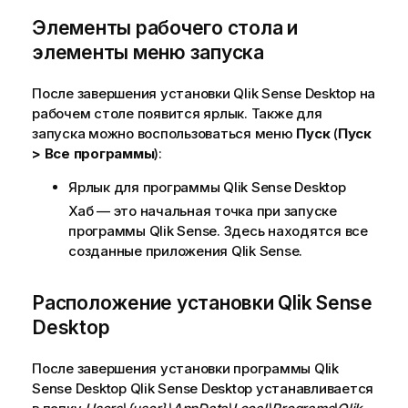
у
Элементы рабочего стола и
п
элементы меню запуска
р
е
После завершения установки
Qlik Sense Desktop
на
ж
рабочем столе появится ярлык. Также для
д
запуска можно воспользоваться меню
Пуск
(
Пуск
е
> Все программы
):
н
и
Ярлык для программы
Qlik Sense Desktop
ю
Хаб — это начальная точка при запуске
программы
Qlik Sense
. Здесь находятся все
созданные приложения
Qlik Sense
.
Расположение установки
Qlik Sense
Desktop
После завершения установки программы
Qlik
Sense Desktop
Qlik Sense Desktop
устанавливается