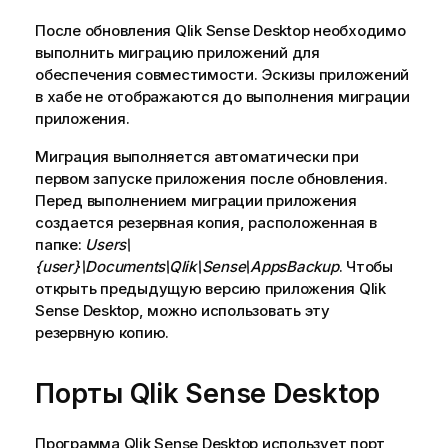
н
и
После обновления
Qlik Sense Desktop
необходимо
е
выполнить миграцию приложений для
к
обеспечения совместимости. Эскизы приложений
и
в хабе не отображаются до выполнения миграции
н
приложения.
ф
Миграция выполняется автоматически при
о
первом запуске приложения после обновления.
р
Перед выполнением миграции приложения
м
создается резервная копия, расположенная в
а
папке:
Users\
ц
{user}\Documents\Qlik\Sense\AppsBackup
. Чтобы
и
открыть предыдущую версию приложения
Qlik
и
Sense Desktop
, можно использовать эту
резервную копию.
Порты
Qlik Sense Desktop
Программа
Qlik Sense Desktop
использует порт