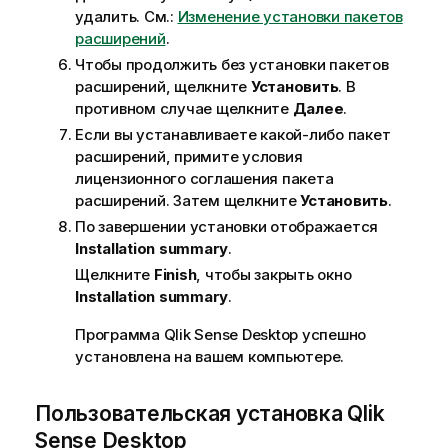
удалить. См.:
Изменение установки пакетов
а
расширений
.
з
Чтобы продолжить без установки пакетов
к
расширений, щелкните
е
Установить
. В
противном случае щелкните
Далее
.
Если вы устанавливаете какой-либо пакет
расширений, примите условия
лицензионного соглашения пакета
расширений. Затем щелкните
Установить
.
По завершении установки отображается
Installation summary
.
Щелкните
Finish
, чтобы закрыть окно
Installation summary
.
Программа
Qlik Sense Desktop
успешно
установлена на вашем компьютере.
Пользовательская установка
Qlik
Sense Desktop