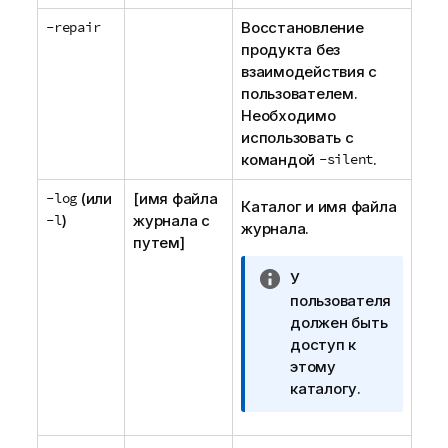
-repair
Восстановление
продукта без
взаимодействия с
пользователем.
Необходимо
использовать с
командой
-silent
.
-log
(или
[имя файла
Каталог и имя файла
-l
)
журнала с
журнала.
путем]
П
У
р
пользователя
и
должен быть
м
доступ к
е
этому
ч
каталогу.
а
н