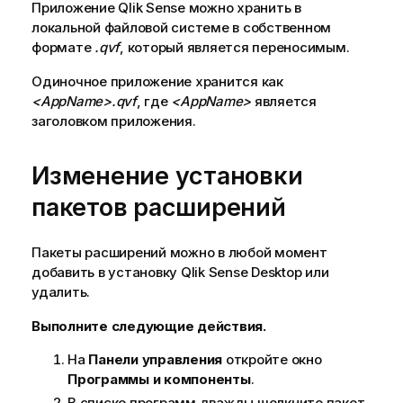
Приложение
Qlik Sense
можно хранить в
локальной файловой системе в собственном
формате
.qvf
, который является переносимым.
Одиночное приложение хранится как
<AppName>
.qvf
, где
<AppName>
является
заголовком приложения.
Изменение установки
пакетов расширений
Пакеты расширений можно в любой момент
добавить в установку
Qlik Sense Desktop
или
удалить.
Выполните следующие действия.
На
Панели управления
откройте окно
Программы и компоненты
.
В списке программ дважды щелкните пакет