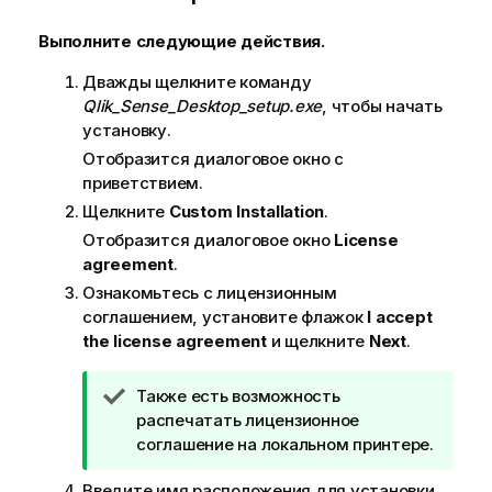
Выполните следующие действия.
Дважды щелкните команду
Qlik_Sense_Desktop_setup.exe
, чтобы начать
установку.
Отобразится диалоговое окно с
приветствием.
Щелкните
Custom Installation
.
Отобразится диалоговое окно
License
agreement
.
Ознакомьтесь с лицензионным
соглашением, установите флажок
I accept
the license agreement
и щелкните
Next
.
П
Также есть возможность
р
распечатать лицензионное
и
соглашение на локальном принтере.
м
Введите имя расположения для установки