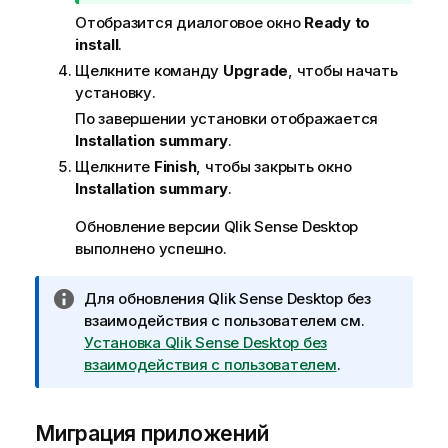
м
Отобразится диалоговое окно
Ready to
е
install
.
ч
а
Щелкните команду
Upgrade
, чтобы начать
н
установку.
и
По завершении установки отображается
е
Installation summary
.
к
Щелкните
Finish
, чтобы закрыть окно
п
Installation summary
.
о
д
Обновление версии
Qlik Sense Desktop
с
выполнено успешно.
к
а
П
Для обновления
Qlik Sense Desktop
без
з
р
взаимодействия с пользователем см.
к
и
Установка Qlik Sense Desktop без
е
м
взаимодействия с пользователем
.
е
ч
Миграция приложений
а