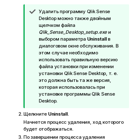
П
Удалить программу
Qlik Sense
р
Desktop
можно также двойным
и
щелчком файла
м
Qlik_Sense_Desktop_setup.exe
и
е
выбором параметра
Uninstall
в
ч
диалоговом окне обслуживания. В
а
этом случае необходимо
н
использовать правильную версию
и
файла установки при изменении
е
установки
Qlik Sense Desktop
, т. е.
к
это должна быть та же версия,
п
которая использовалась при
о
установке программы
Qlik Sense
д
Desktop
.
с
Щелкните
Uninstall
.
к
а
Начнется процесс удаления, ход которого
з
будет отображаться.
к
По завершении процесса удаления