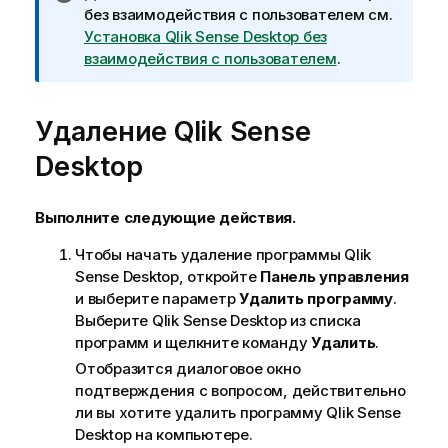
р
без взаимодействия с пользователем см.
и
Установка Qlik Sense Desktop без
м
взаимодействия с пользователем
.
е
ч
Удаление
а
Qlik Sense
н
Desktop
и
е
к
Выполните следующие действия.
и
Чтобы начать удаление программы
Qlik
н
Sense Desktop
, откройте
Панель управления
ф
и выберите параметр
Удалить программу
.
о
Выберите
Qlik Sense Desktop
из списка
р
программ и щелкните команду
Удалить
.
м
а
Отобразится диалоговое окно
ц
подтверждения с вопросом, действительно
и
ли вы хотите удалить программу
Qlik Sense
и
Desktop
на компьютере.