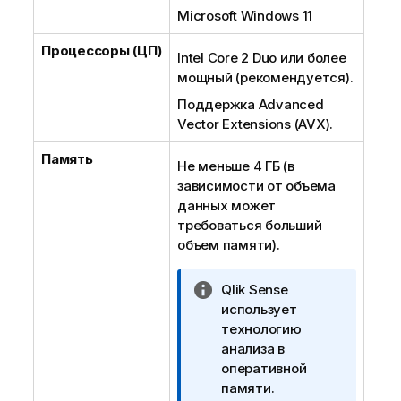
Microsoft Windows
11
Процессоры (ЦП)
Intel Core 2 Duo или более
мощный (рекомендуется).
Поддержка Advanced
Vector Extensions (AVX).
Память
Не меньше 4 ГБ (в
зависимости от объема
данных может
требоваться больший
объем памяти).
П
Qlik Sense
р
использует
и
технологию
м
анализа в
е
оперативной
ч
памяти.