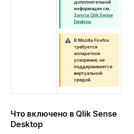
дополнительной
п
информации см.
о
Запуск
Qlik Sense
д
Desktop
.
с
к
а
П
В Mozilla Firefox
з
р
требуется
к
и
аппаратное
е
м
ускорение; не
е
поддерживается
ч
виртуальной
а
средой.
н
и
е
к
Что включено в
Qlik Sense
п
р
Desktop
е
д