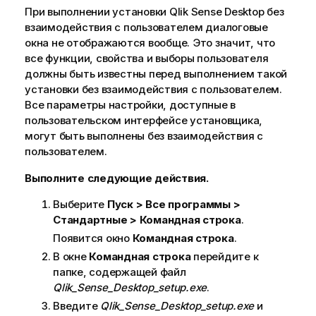
ф
При выполнении установки
Qlik Sense Desktop
без
о
взаимодействия с пользователем диалоговые
р
окна не отображаются вообще. Это значит, что
м
все функции, свойства и выборы пользователя
а
должны быть известны перед выполнением такой
ц
установки без взаимодействия с пользователем.
и
Все параметры настройки, доступные в
и
пользовательском интерфейсе установщика,
могут быть выполнены без взаимодействия с
пользователем.
Выполните следующие действия.
Выберите
Пуск > Все программы >
Стандартные > Командная строка
.
Появится окно
Командная строка
.
В окне
Командная строка
перейдите к
папке, содержащей файл
Qlik_Sense_Desktop_setup.exe
.
Введите
Qlik_Sense_Desktop_setup.exe
и