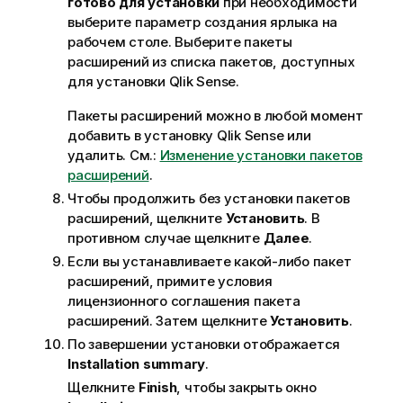
готово для установки
при необходимости
м
выберите параметр создания ярлыка на
а
рабочем столе. Выберите пакеты
ц
расширений из списка пакетов, доступных
и
для установки
Qlik Sense
.
и
Пакеты расширений можно в любой момент
добавить в установку
Qlik Sense
или
удалить. См.:
Изменение установки пакетов
расширений
.
Чтобы продолжить без установки пакетов
расширений, щелкните
Установить
. В
противном случае щелкните
Далее
.
Если вы устанавливаете какой-либо пакет
расширений, примите условия
лицензионного соглашения пакета
расширений. Затем щелкните
Установить
.
По завершении установки отображается
Installation summary
.
Щелкните
Finish
, чтобы закрыть окно