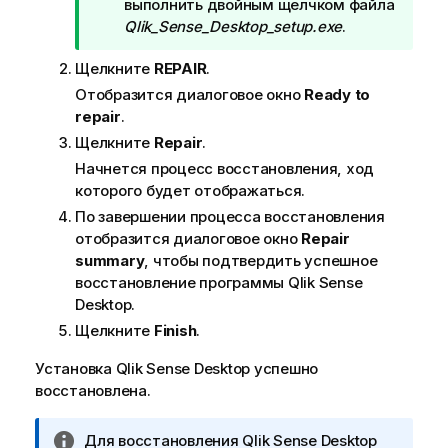
р
выполнить двойным щелчком файла
и
Qlik_Sense_Desktop_setup.exe
.
м
Щелкните
REPAIR
.
е
ч
Отобразится диалоговое окно
Ready to
а
repair
.
н
Щелкните
Repair
.
и
Начнется процесс восстановления, ход
е
которого будет отображаться.
к
По завершении процесса восстановления
п
отобразится диалоговое окно
Repair
о
summary
, чтобы подтвердить успешное
д
восстановление программы
Qlik Sense
с
Desktop
.
к
Щелкните
Finish
.
а
з
Установка
Qlik Sense Desktop
успешно
к
восстановлена.
е
П
Для восстановления
Qlik Sense Desktop