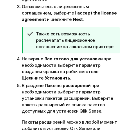
Ознакомьтесь с лицензионным
соглашением, выберите
I accept the license
agreement
и щелкните
Next
.
П
Также есть возможность
р
распечатать лицензионное
и
соглашение на локальном принтере.
м
На экране
Все готово для установки
при
е
необходимости выберите параметр
ч
создания ярлыка на рабочем столе.
а
Щелкните
Установить
.
н
и
В разделе
Пакеты расширений
при
е
необходимости выберите параметр
к
установки пакетов расширений. Выберите
п
пакеты расширений из списка пакетов,
о
доступных для установки
Qlik Sense
.
д
Пакеты расширений можно в любой момент
с
добавить в установку
Qlik Sense
или
к