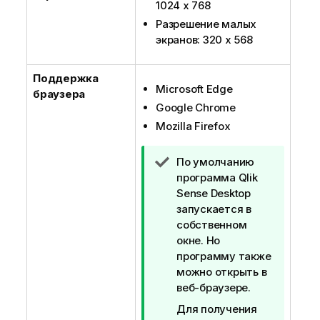
1024 x 768
Разрешение малых
экранов: 320 x 568
Поддержка
Microsoft Edge
браузера
Google Chrome
Mozilla Firefox
П
По умолчанию
р
программа
Qlik
и
Sense Desktop
м
запускается в
е
собственном
ч
окне. Но
а
программу также
н
можно открыть в
и
веб-браузере.
е
Для получения
к