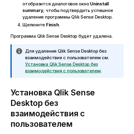
е
отобразится диалоговое окно
Uninstall
summary
, чтобы подтвердить успешное
удаление программы
Qlik Sense Desktop
.
Щелкните
Finish
.
Программа
Qlik Sense Desktop
будет удалена.
П
Для удаления
Qlik Sense Desktop
без
р
взаимодействия с пользователем см.
и
Установка Qlik Sense Desktop без
м
взаимодействия с пользователем
.
е
ч
Установка
а
Qlik Sense
н
Desktop
без
и
е
взаимодействия с
к
пользователем
и
н