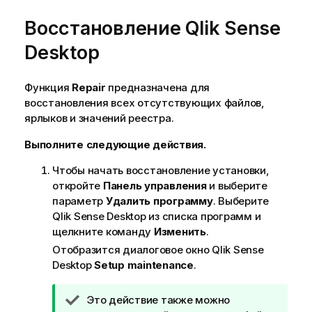
Восстановление
Qlik Sense
Desktop
Функция
Repair
предназначена для
восстановления всех отсутствующих файлов,
ярлыков и значений реестра.
Выполните следующие действия.
Чтобы начать восстановление установки,
откройте
Панель управления
и выберите
параметр
Удалить программу
. Выберите
Qlik Sense Desktop
из списка программ и
щелкните команду
Изменить
.
Отобразится диалоговое окно
Qlik Sense
Desktop
Setup maintenance
.
П
Это действие также можно