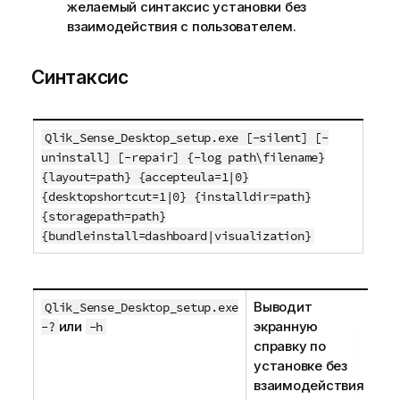
желаемый синтаксис установки без
взаимодействия с пользователем.
Синтаксис
Qlik_Sense_Desktop_setup.exe [-silent] [-
uninstall] [-repair] {-log path\filename}
{layout=path} {accepteula=1|0}
{desktopshortcut=1|0} {installdir=path}
{storagepath=path}
{bundleinstall=dashboard|visualization}
Выводит
Qlik_Sense_Desktop_setup.exe
или
экранную
-?
-h
справку по
установке без
взаимодействия