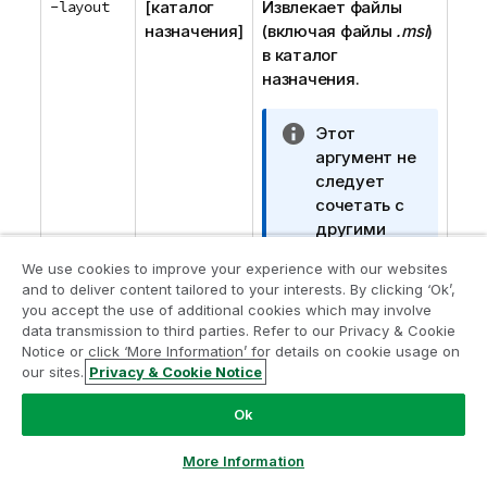
-layout
[каталог
Извлекает файлы
и
назначения]
(включая файлы
е
.msi
)
в каталог
к
назначения.
и
н
ф
П
Этот
о
р
аргумент не
р
и
следует
м
м
сочетать с
а
е
другими
ц
ч
аргументами
We use cookies to improve your experience with our websites
и
а
командной
and to deliver content tailored to your interests. By clicking ‘Ok’,
и
н
строки.
you accept the use of additional cookies which may involve
и
data transmission to third parties. Refer to our Privacy & Cookie
е
Notice or click ‘More Information’ for details on cookie usage on
к
our sites.
Privacy & Cookie Notice
и
Ok
Аргументы
н
ф
More Information
о
Аргументы разделяются пробелом и