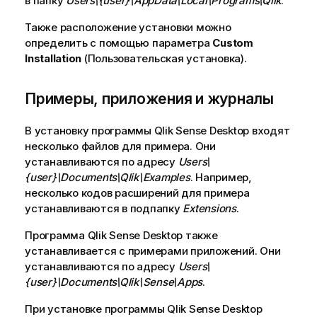
в папку
Users\{user}\AppData\Local\Programs\Qlik
.
Также расположение установки можно
определить с помощью параметра
Custom
Installation
(Пользовательская установка).
Примеры, приложения и журналы
В установку программы
Qlik Sense Desktop
входят
несколько файлов для примера. Они
устанавливаются по адресу
Users\
{user}\Documents\Qlik\Examples
. Например,
несколько кодов расширений для примера
устанавливаются в подпапку
Extensions
.
Программа
Qlik Sense Desktop
также
устанавливается с примерами приложений. Они
устанавливаются по адресу
Users\
{user}\Documents\Qlik\Sense\Apps
.
При установке программы
Qlik Sense Desktop