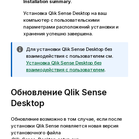
Installation summary
.
Установка
Qlik Sense Desktop
на ваш
компьютер с пользовательскими
параметрами расположений установки и
хранения успешно завершена.
П
Для установки
Qlik Sense Desktop
без
р
взаимодействия с пользователем см.
и
Установка Qlik Sense Desktop без
м
взаимодействия с пользователем
.
е
ч
Обновление
а
Qlik Sense
н
Desktop
и
е
к
Обновление возможно в том случае, если после
и
установки Qlik Sense появляется новая версия
н
установочного файла
ф