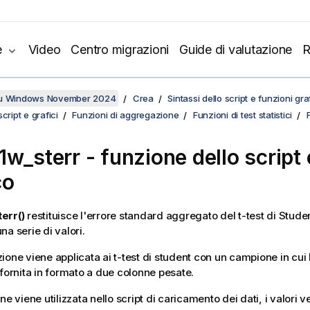
e
Video
Centro migrazioni
Guide di valutazione
R
su Windows November 2024
Crea
Sintassi dello script e funzioni gr
cript e grafici
Funzioni di aggregazione
Funzioni di test statistici
1w_sterr
- funzione dello script 
co
err()
restituisce l'errore standard aggregato del t-test di Stude
a serie di valori.
one viene applicata ai t-test di student con un campione in cui la
 fornita in formato a due colonne pesate.
ne viene utilizzata nello script di caricamento dei dati, i valori v