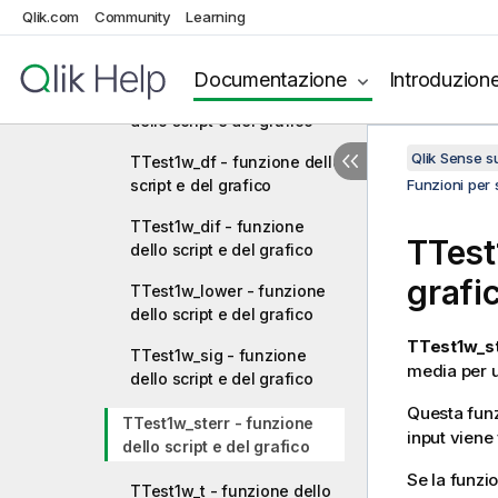
Qlik.com
Community
Learning
TTest1_upper - funzione
dello script e del grafico
Documentazione
Introduzion
TTest1w_conf - funzione
dello script e del grafico
Qlik Sense 
TTest1w_df - funzione dello
script e del grafico
Funzioni per s
TTest1w_dif - funzione
TTest
dello script e del grafico
grafi
TTest1w_lower - funzione
dello script e del grafico
TTest1w_st
TTest1w_sig - funzione
media per un
dello script e del grafico
Questa funzi
TTest1w_sterr - funzione
input viene
dello script e del grafico
Se la funzio
TTest1w_t - funzione dello