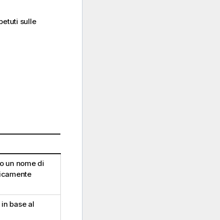
petuti sulle
to un nome di
ticamente
in base al