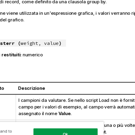
di record, come definito da una clausola group by.
ne viene utilizzata in un'espressione grafica, i valori verranno ri
del grafico.
sterr (
weight, value
)
 restituiti:
numerico
:
to
Descrizione
I campioni da valutare. Se nello script Load non è forni
campo per i valori di esempio, al campo verrà automa
assegnato il nome
Value
.
Ogni valore in
value
può essere contato una o più volte 
 and to
corrispondente valore del peso in
weight
.
Ok