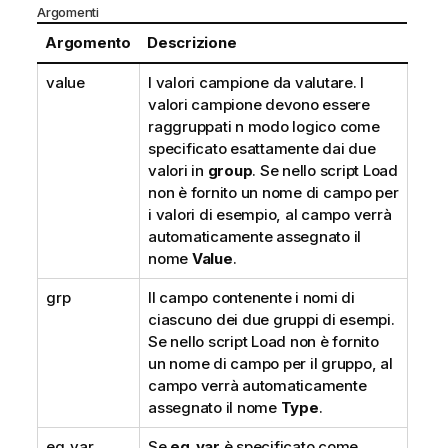
Argomenti
Argomento
Descrizione
value
I valori campione da valutare. I
valori campione devono essere
raggruppati n modo logico come
specificato esattamente dai due
valori in
group
. Se nello script Load
non è fornito un nome di campo per
i valori di esempio, al campo verrà
automaticamente assegnato il
nome
Value
.
grp
Il campo contenente i nomi di
ciascuno dei due gruppi di esempi.
Se nello script Load non è fornito
un nome di campo per il gruppo, al
campo verrà automaticamente
assegnato il nome
Type
.
eq_var
Se
eq_var
è specificato come