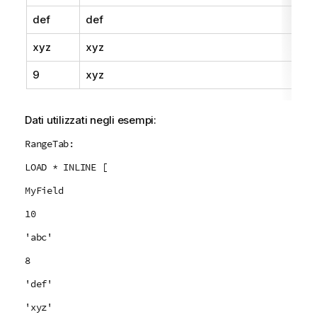
m
def
def
e
n
xyz
xyz
t
o
9
xyz
Dati utilizzati negli esempi:
RangeTab:
LOAD * INLINE [
MyField
10
'abc'
8
'def'
'xyz'