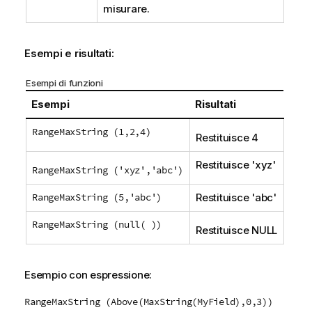
misurare.
Esempi e risultati:
Esempi di funzioni
Esempi
Risultati
RangeMaxString (1,2,4)
Restituisce 4
Restituisce '
xyz
'
RangeMaxString ('xyz','abc')
RangeMaxString (5,'abc')
Restituisce '
abc
'
RangeMaxString (null( ))
Restituisce
NULL
Esempio con espressione:
RangeMaxString (Above(MaxString(MyField),0,3))