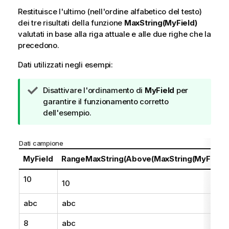
Restituisce l'ultimo (nell'ordine alfabetico del testo)
dei tre risultati della funzione
MaxString(MyField)
valutati in base alla riga attuale e alle due righe che la
precedono.
Dati utilizzati negli esempi:
N
Disattivare l'ordinamento di
MyField
per
o
garantire il funzionamento corretto
t
dell'esempio.
a
d
Dati campione
i
s
MyField
RangeMaxString(Above(MaxString(MyField),
u
10
g
10
g
e
abc
abc
r
8
abc
i