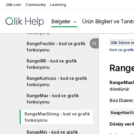
Qlik.com
Community
Learning
RangeCorrel - kod ve grafik
fonksiyonu
Belgeler
Ürün Bilgileri ve Tanıt
RangeCount - kod ve grafik
fonksiyonu
Qlik Sense 
RangeFractile - kod ve grafik
fonksiyonu
Kod ve grafik
RangeIRR - kod ve grafik
Rang
fonksiyonu
RangeKurtosis - kod ve grafik
RangeMaxSt
fonksiyonu
döndürür.
RangeMax - kod ve grafik
Söz Dizimi
fonksiyonu
RangeMaxSt
RangeMaxString - kod ve grafik
fonksiyonu
Dönüş veril
RangeMin - kod ve grafik