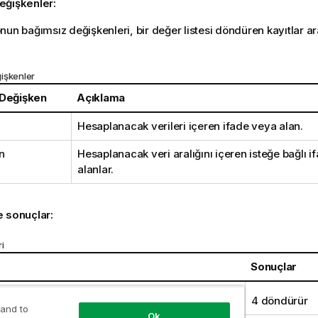
eğişkenler:
nun bağımsız değişkenleri, bir değer listesi döndüren kayıtlar ar
işkenler
 Değişken
Açıklama
Hesaplanacak verileri içeren ifade veya alan.
n
Hesaplanacak veri aralığını içeren isteğe bağlı i
alanlar.
e sonuçlar:
i
Sonuçlar
tring (1,2,4)
4 döndürür
 and to
Ok