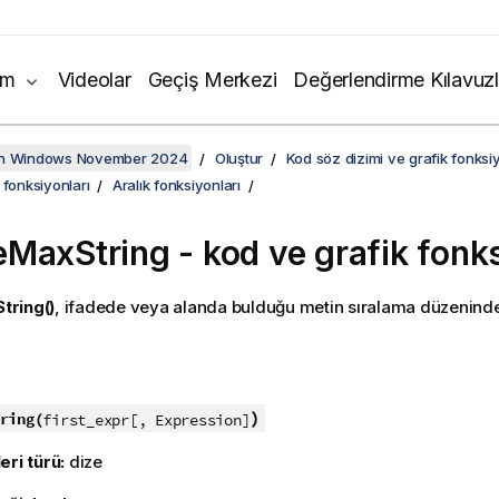
ım
Videolar
Geçiş Merkezi
Değerlendirme Kılavuzl
on Windows November 2024
Oluştur
Kod söz dizimi ve grafik fonksiy
 fonksiyonları
Aralık fonksiyonları
eMaxString
- kod ve grafik fonk
ring()
, ifadede veya alanda bulduğu metin sıralama düzeninde
:
)
ring(
first_expr[, Expression]
eri türü:
dize