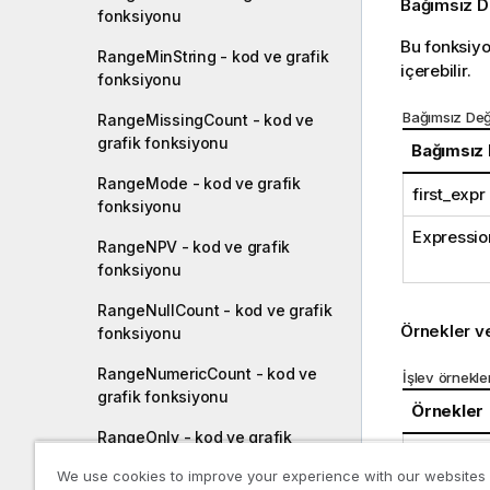
Bağımsız D
fonksiyonu
Bu fonksiyo
RangeMinString - kod ve grafik
içerebilir.
fonksiyonu
Bağımsız Değ
RangeMissingCount - kod ve
grafik fonksiyonu
Bağımsız
RangeMode - kod ve grafik
first_expr
fonksiyonu
Expressio
RangeNPV - kod ve grafik
fonksiyonu
RangeNullCount - kod ve grafik
Örnekler v
fonksiyonu
RangeNumericCount - kod ve
İşlev örnekler
grafik fonksiyonu
Örnekler
RangeOnly - kod ve grafik
RangeMaxS
fonksiyonu
We use cookies to improve your experience with our websites