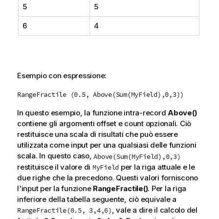
5
5
6
4
Esempio con espressione:
RangeFractile (0.5, Above(Sum(MyField),0,3))
In questo esempio, la funzione intra-record
Above()
contiene gli argomenti
offset
e
count
opzionali. Ciò
restituisce una scala di risultati che può essere
utilizzata come input per una qualsiasi delle funzioni
scala. In questo caso,
Above(Sum(MyField),0,3)
restituisce il valore di
per la riga attuale e le
MyField
due righe che la precedono. Questi valori forniscono
l'input per la funzione
RangeFractile()
. Per la riga
inferiore della tabella seguente, ciò equivale a
, vale a dire il calcolo del
RangeFractile(0.5, 3,4,6)