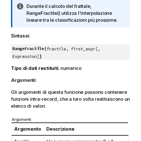
N
Durante il calcolo del frattale,
o
RangeFractile()
utilizza l'interpolazione
t
lineare tra le classificazioni più prossime.
a
i
Sintassi:
n
f
RangeFractile(
fractile, first_expr[,
o
)
Expression]
r
Tipo di dati restituiti:
numerico
m
a
Argomenti:
t
i
Gli argomenti di questa funzione possono contenere
c
funzioni intra-record, che a loro volta restituiscono un
a
elenco di valori.
Argomenti
Argomento
Descrizione