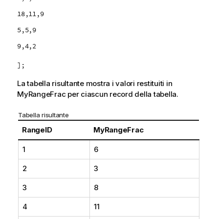
18,11,9
5,5,9
9,4,2
];
La tabella risultante mostra i valori restituiti in
MyRangeFrac
per ciascun record della tabella.
Tabella risultante
RangeID
MyRangeFrac
1
6
2
3
3
8
4
11