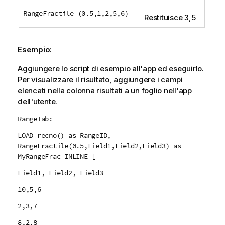
RangeFractile (0.5,1,2,5,6)
Restituisce 3,5
Esempio:
Aggiungere lo script di esempio all'app ed eseguirlo.
Per visualizzare il risultato, aggiungere i campi
elencati nella colonna risultati a un foglio nell'app
dell'utente.
RangeTab:
LOAD recno() as RangeID,
RangeFractile(0.5,Field1,Field2,Field3) as
MyRangeFrac INLINE [
Field1, Field2, Field3
10,5,6
2,3,7
8,2,8