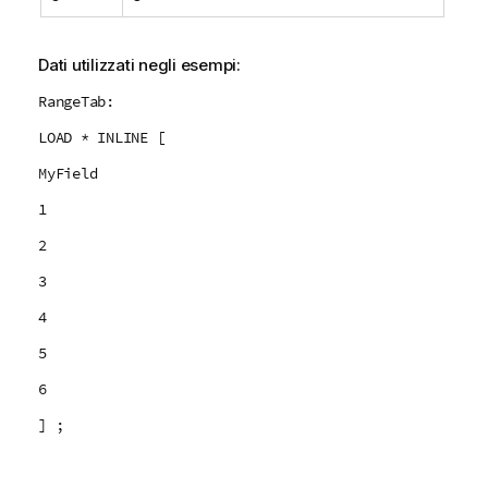
Dati utilizzati negli esempi:
RangeTab:
LOAD * INLINE [
MyField
1
2
3
4
5
6
] ;