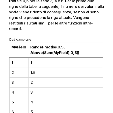
frattale 0,5 per le serie 3, 4 e 6. Per le prime due
righe della tabella seguente, il numero dei valori nella
scala viene ridotto di conseguenza, se non vi sono
righe che precedono la riga attuale. Vengono
restituiti risultati simili per le altre funzioni intra-
record.
Dati campione
MyField
RangeFractile(0.5,
Above(Sum(MyField),0,3))
1
1
2
1.5
3
2
4
3
5
4
6
5