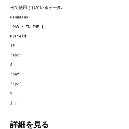
例で使用されているデータ:
RangeTab:
LOAD * INLINE [
MyField
10
'abc'
8
'def'
'xyz'
9
] ;
詳細を見る