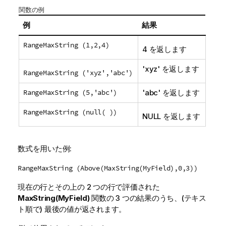
関数の例
例
結果
RangeMaxString (1,2,4)
4 を返します
'
xyz
' を返します
RangeMaxString ('xyz','abc')
RangeMaxString (5,'abc')
'
abc
' を返します
RangeMaxString (null( ))
NULL
を返します
数式を用いた例:
RangeMaxString (Above(MaxString(MyField),0,3))
現在の行とその上の 2 つの行で評価された
MaxString(MyField)
関数の 3 つの結果のうち、(テキス
ト順で) 最後の値が返されます。