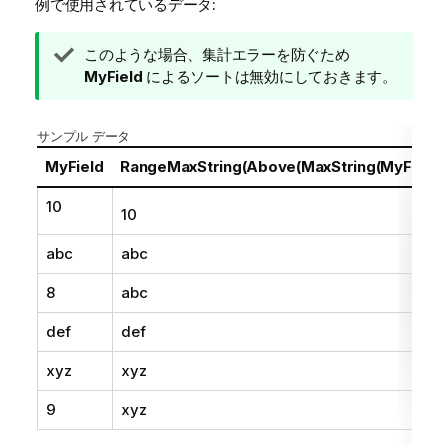
例で使用されているデータ:
ヒ
このような場合、集計エラーを防ぐため
ン
MyField
によるソートは無効にしておきます。
ト
メ
サンプル データ
モ
MyField
RangeMaxString(Above(MaxString(MyField),
10
10
abc
abc
8
abc
def
def
xyz
xyz
9
xyz