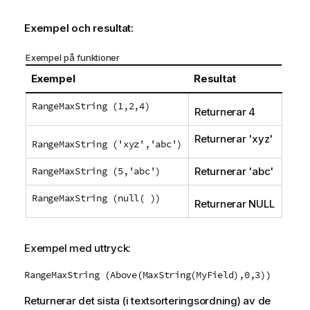
Exempel och resultat:
Exempel på funktioner
Exempel
Resultat
RangeMaxString (1,2,4)
Returnerar 4
Returnerar '
xyz
'
RangeMaxString ('xyz','abc')
RangeMaxString (5,'abc')
Returnerar '
abc
'
RangeMaxString (null( ))
Returnerar
NULL
Exempel med uttryck:
RangeMaxString (Above(MaxString(MyField),0,3))
Returnerar det sista (i textsorteringsordning) av de