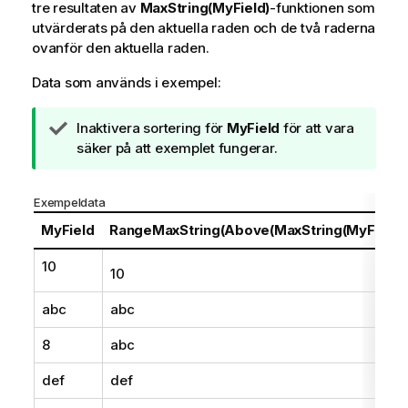
tre resultaten av
MaxString(MyField)
-funktionen som
utvärderats på den aktuella raden och de två raderna
ovanför den aktuella raden.
Data som används i exempel:
A
Inaktivera sortering för
MyField
för att vara
n
säker på att exemplet fungerar.
t
e
Exempeldata
c
k
MyField
RangeMaxString(Above(MaxString(MyField),
n
10
i
10
n
g
abc
abc
o
8
abc
m
t
def
def
i