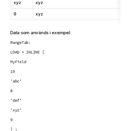
p
xyz
xyz
s
9
xyz
Data som används i exempel:
RangeTab:
LOAD * INLINE [
MyField
10
'abc'
8
'def'
'xyz'
9
] ;