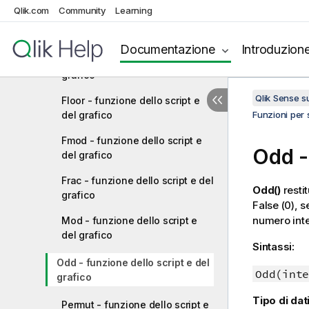
Qlik.com
Community
Learning
Fabs - funzione dello script e
del grafico
Documentazione
Introduzion
Fact - funzione dello script e del
grafico
Qlik Sense 
Floor - funzione dello script e
del grafico
Funzioni per s
Fmod - funzione dello script e
Odd
-
del grafico
Frac - funzione dello script e del
Odd()
resti
grafico
False
(0), 
numero inte
Mod - funzione dello script e
del grafico
Sintassi:
Odd - funzione dello script e del
Odd(inte
grafico
Tipo di dati
Permut - funzione dello script e