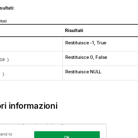
sultati:
tati
Risultati
Restituisce -1,
True
Restituisce 0,
False
10 )
Restituisce
NULL
 )
ori informazioni
nzione dello script e del grafico
 and to
Ok