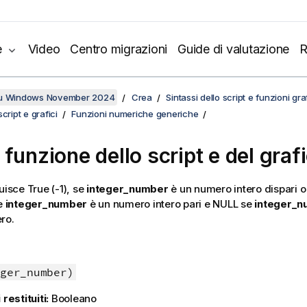
e
Video
Centro migrazioni
Guide di valutazione
R
su Windows November 2024
Crea
Sintassi dello script e funzioni gr
cript e grafici
Funzioni numeriche generiche
 funzione dello script e del graf
tuisce
True
(-1), se
integer_number
è un numero intero dispari o 
se
integer_number
è un numero intero pari e
NULL
se
integer_
ro.
ger_number)
 restituiti:
Booleano