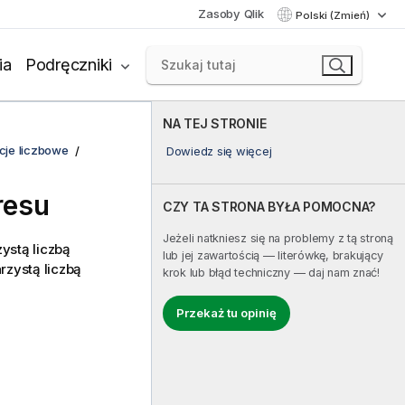
Zasoby Qlik
Polski (Zmień)
ia
Podręczniki
NA TEJ STRONIE
cje liczbowe
Dowiedz się więcej
resu
CZY TA STRONA BYŁA POMOCNA?
Jeżeli natkniesz się na problemy z tą stroną
zystą liczbą
lub jej zawartością — literówkę, brakujący
rzystą liczbą
krok lub błąd techniczny — daj nam znać!
Przekaż tu opinię