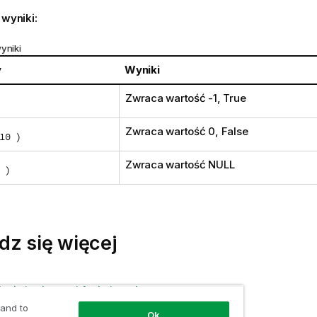
 wyniki:
yniki
y
Wyniki
Zwraca wartość -1,
True
Zwraca wartość 0,
False
10 )
Zwraca wartość
NULL
 )
dz się więcej
unkcja skryptu i funkcja wykresu
 and to
Ok