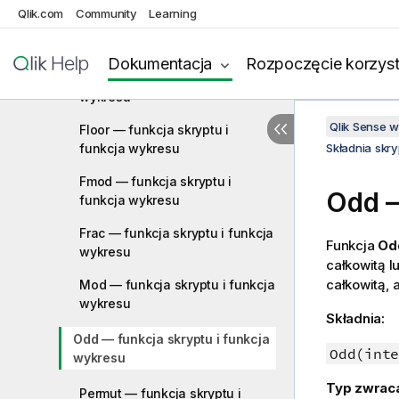
Qlik.com
Community
Learning
Fabs — funkcja skryptu i
funkcja wykresu
Dokumentacja
Rozpoczęcie korzyst
Fact — funkcja skryptu i funkcja
wykresu
Qlik Sense 
Floor — funkcja skryptu i
funkcja wykresu
Składnia skr
Fmod — funkcja skryptu i
Odd
—
funkcja wykresu
Frac — funkcja skryptu i funkcja
Funkcja
Od
wykresu
całkowitą 
całkowitą, 
Mod — funkcja skryptu i funkcja
wykresu
Składnia:
Odd — funkcja skryptu i funkcja
Odd(inte
wykresu
Typ zwrac
Permut — funkcja skryptu i