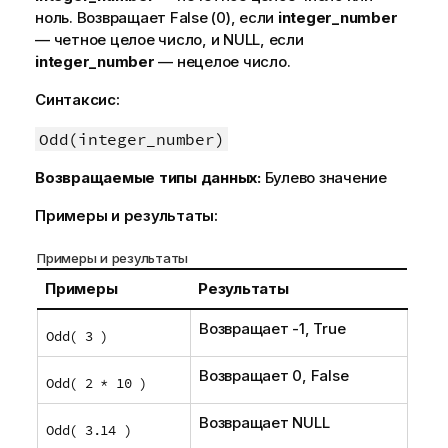
ноль. Возвращает
False
(0), если
integer_number
— четное целое число, и
NULL
, если
integer_number
— нецелое число.
Синтаксис:
Odd(integer_number)
Возвращаемые типы данных:
Булево значение
Примеры и результаты:
Примеры и результаты
Примеры
Результаты
Возвращает -1,
True
Odd( 3 )
Возвращает 0,
False
Odd( 2 * 10 )
Возвращает
NULL
Odd( 3.14 )