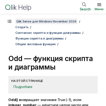
Search
Меню
Qlik Sense для Windows November 2024
Создать
Синтаксис скрипта и функции диаграммы
Функции скрипта и диаграммы
Общие числовые функции
Odd
— функция скриптa
и диаграммы
НА ЭТОЙ СТРАНИЦЕ
Подробнее
Odd()
возвращает значение
True
(-1), если
integer_number
— нечетное целое число или