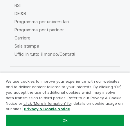
RSI
DEI&B
Programma per universitari
Programma per i partner
Carriere
Sala stampa
Uffici in tutto il mondo/Contatti
We use cookies to improve your experience with our websites
Qlik Community
and to deliver content tailored to your interests. By clicking ‘Ok’,
you accept the use of additional cookies which may involve
data transmission to third parties. Refer to our Privacy & Cookie
Contratti
Termini del prodotto
Notice or click ‘More Information’ for details on cookie usage on
Legal Policies
Note Legali
our sites.
Privacy & Cookie Notice
Termini di utilizzo
Marchi
Do Not Share My Info
Ok
Copyright © 1993-2026 QlikTech International AB. Tutti i
diritti riservati.