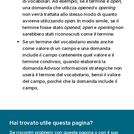
di vocabolari. Ad esempio, se il termine è
open
,
una domanda che utilizza
opened
o
opening
non verrà trattata allo stesso modo di quanto
avviene utilizzando
open
. In modo simile, se il
termine fosse stato
opened
,
open
e
opening
non
sarebbero stati riconosciuti come il termine.
Se un termine del vocabolario esiste anche
come valore di un campo e una domanda
include il campo contenente quel valore e il
termine condiviso, quando elaborerà la
domanda
Advisor informazioni strategiche
non
userà il termine del vocabolario, bensì il valore
del campo, poiché che la domanda include il
campo.
Hai trovato utile questa pagina?
Se riscontri problemi con questa pagina o con il suo