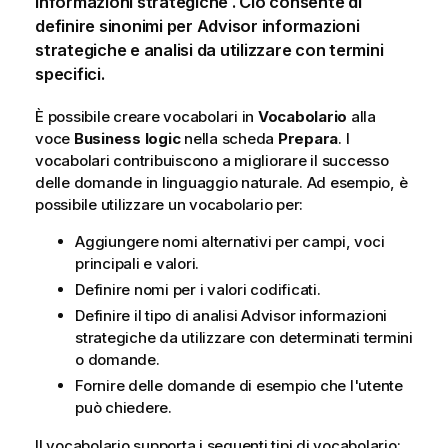
informazioni strategiche . Ciò consente di
definire sinonimi per
Advisor informazioni
strategiche
e analisi da utilizzare con termini
specifici.
È possibile creare vocabolari in
Vocabolario
alla
voce
Business logic
nella scheda
Prepara
.
I
vocabolari contribuiscono a migliorare il successo
delle domande in linguaggio naturale. Ad esempio, è
possibile utilizzare un vocabolario per:
Aggiungere nomi alternativi per campi, voci
principali e valori.
Definire nomi per i valori codificati.
Definire il tipo di analisi
Advisor informazioni
strategiche
da utilizzare con determinati termini
o domande.
Fornire delle domande di esempio che l'utente
può chiedere.
Il vocabolario supporta i seguenti tipi di vocabolario: